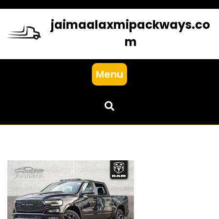
Skip
to
jaimaalaxmipackways.co
content
m
Menu