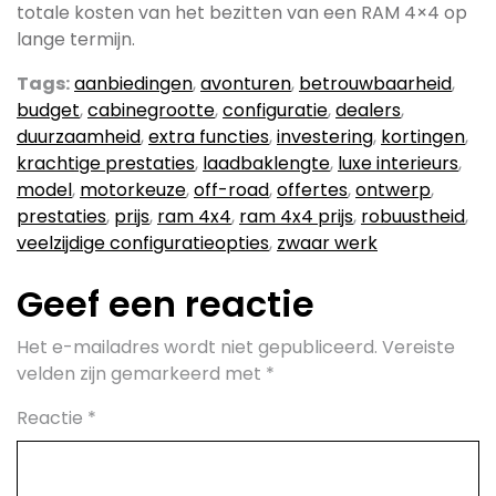
totale kosten van het bezitten van een RAM 4×4 op
lange termijn.
Tags:
aanbiedingen
,
avonturen
,
betrouwbaarheid
,
budget
,
cabinegrootte
,
configuratie
,
dealers
,
duurzaamheid
,
extra functies
,
investering
,
kortingen
,
krachtige prestaties
,
laadbaklengte
,
luxe interieurs
,
model
,
motorkeuze
,
off-road
,
offertes
,
ontwerp
,
prestaties
,
prijs
,
ram 4x4
,
ram 4x4 prijs
,
robuustheid
,
veelzijdige configuratieopties
,
zwaar werk
Geef een reactie
Het e-mailadres wordt niet gepubliceerd.
Vereiste
velden zijn gemarkeerd met
*
Reactie
*