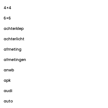
4×4
6×6
achterklep
achterlicht
afmeting
afmetingen
anwb
apk
audi
auto