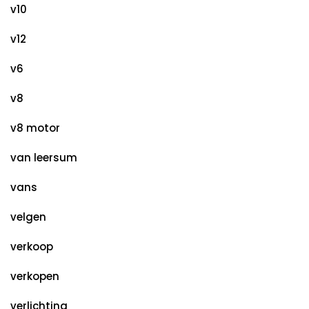
v10
v12
v6
v8
v8 motor
van leersum
vans
velgen
verkoop
verkopen
verlichting