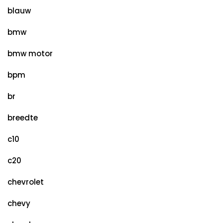
blauw
bmw
bmw motor
bpm
br
breedte
c10
c20
chevrolet
chevy