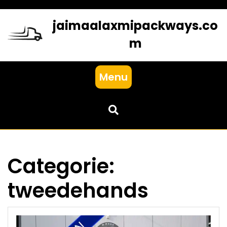
Skip
to
jaimaalaxmipackways.co
content
m
Menu
Categorie:
tweedehands