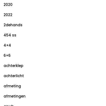
2020
2022
2dehands
454 ss
4×4
6×6
achterklep
achterlicht
afmeting
afmetingen