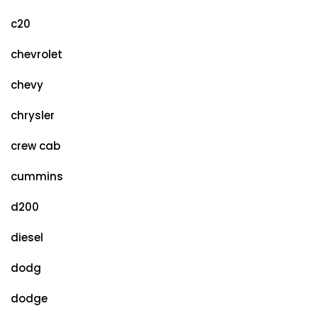
c20
chevrolet
chevy
chrysler
crew cab
cummins
d200
diesel
dodg
dodge