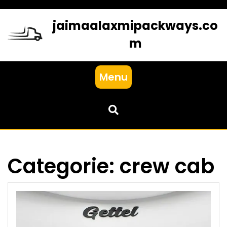
Skip
to
jaimaalaxmipackways.co
content
m
Menu
Categorie:
crew cab