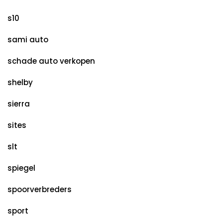
s10
sami auto
schade auto verkopen
shelby
sierra
sites
slt
spiegel
spoorverbreders
sport