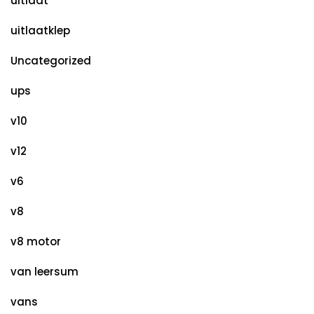
uitlaat
uitlaatklep
Uncategorized
ups
v10
v12
v6
v8
v8 motor
van leersum
vans