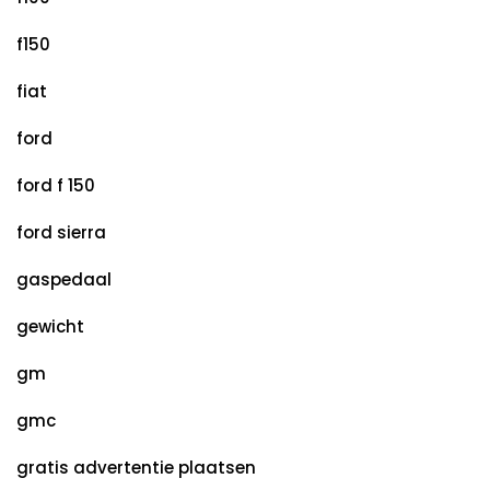
f150
fiat
ford
ford f 150
ford sierra
gaspedaal
gewicht
gm
gmc
gratis advertentie plaatsen