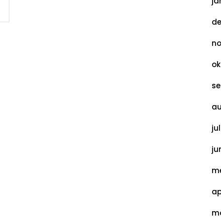
ja
de
no
ok
se
au
ju
ju
me
ap
ma