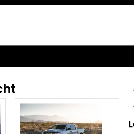
cht
L