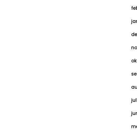
fe
ja
de
no
ok
se
au
ju
ju
me