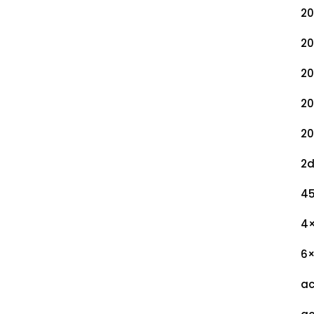
20
20
20
20
20
2
45
4
6
ac