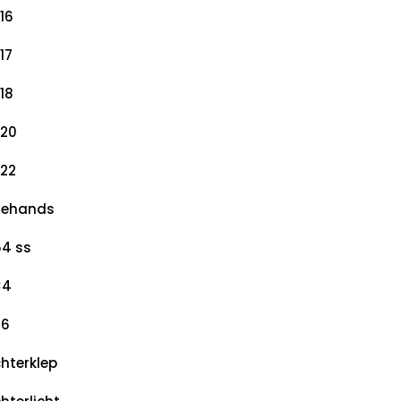
16
17
18
20
22
dehands
4 ss
×4
×6
hterklep