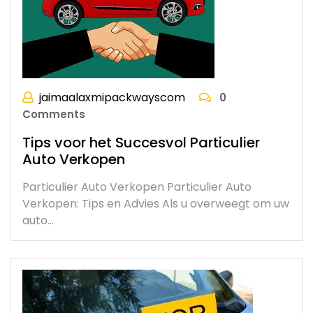
jaimaalaxmipackwayscom
0
Comments
Tips voor het Succesvol Particulier
Auto Verkopen
Particulier Auto Verkopen Particulier Auto
Verkopen: Tips en Advies Als u overweegt om uw
auto…