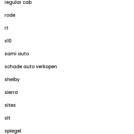
regular cab
rode
rt
s10
sami auto
schade auto verkopen
shelby
sierra
sites
slt
spiegel