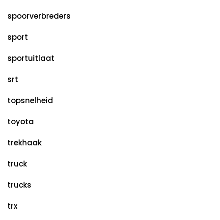
spoorverbreders
sport
sportuitlaat
srt
topsnelheid
toyota
trekhaak
truck
trucks
trx