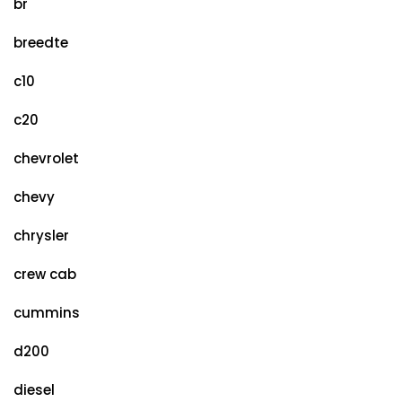
br
breedte
c10
c20
chevrolet
chevy
chrysler
crew cab
cummins
d200
diesel