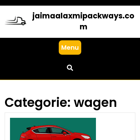
Skip
to
jaimaalaxmipackways.co
content
m
Menu
Categorie:
wagen