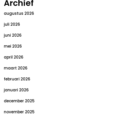
Archief
augustus 2026
juli 2026
juni 2026
mei 2026
april 2026
maart 2026
februari 2026
januari 2026
december 2025
november 2025