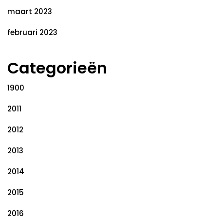
maart 2023
februari 2023
Categorieën
1900
2011
2012
2013
2014
2015
2016