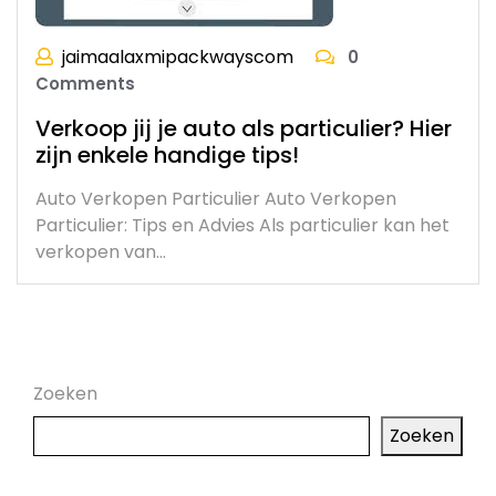
jaimaalaxmipackwayscom
0
Comments
Verkoop jij je auto als particulier? Hier
zijn enkele handige tips!
Auto Verkopen Particulier Auto Verkopen
Particulier: Tips en Advies Als particulier kan het
verkopen van…
Zoeken
Zoeken