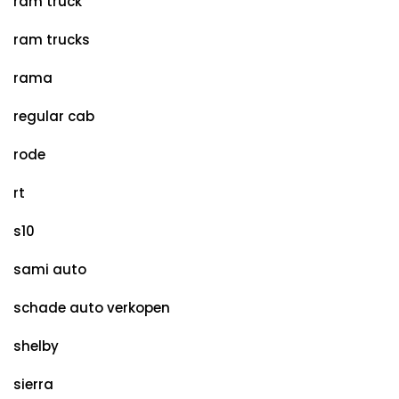
ram truck
ram trucks
rama
regular cab
rode
rt
s10
sami auto
schade auto verkopen
shelby
sierra