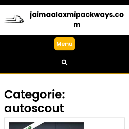
Skip
to
jaimaalaxmipackways.co
content
m
Menu
Categorie:
autoscout