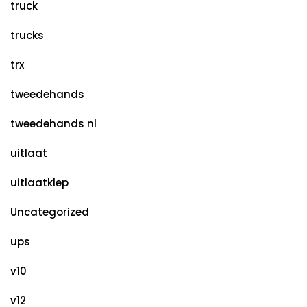
truck
trucks
trx
tweedehands
tweedehands nl
uitlaat
uitlaatklep
Uncategorized
ups
v10
v12