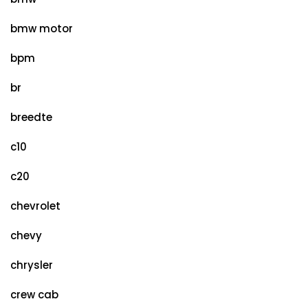
bmw motor
bpm
br
breedte
c10
c20
chevrolet
chevy
chrysler
crew cab