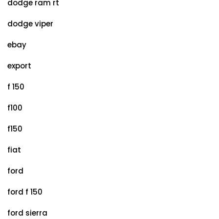
dodge ram rt
dodge viper
ebay
export
f 150
f100
f150
fiat
ford
ford f 150
ford sierra