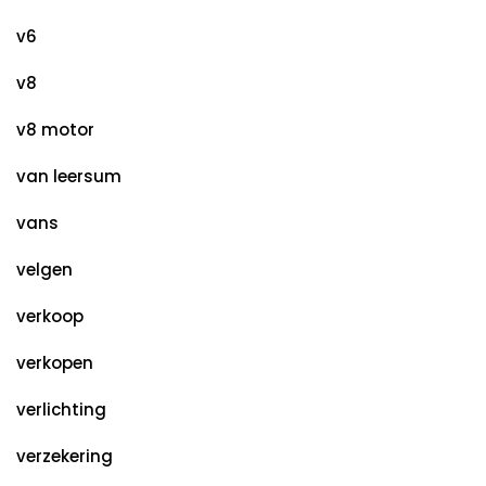
v6
v8
v8 motor
van leersum
vans
velgen
verkoop
verkopen
verlichting
verzekering