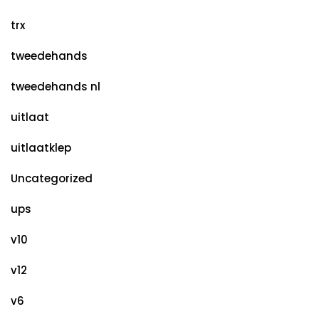
trx
tweedehands
tweedehands nl
uitlaat
uitlaatklep
Uncategorized
ups
v10
v12
v6