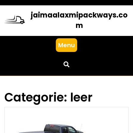
Skip
to
jaimaalaxmipackways.co
content
m
Menu
Categorie:
leer