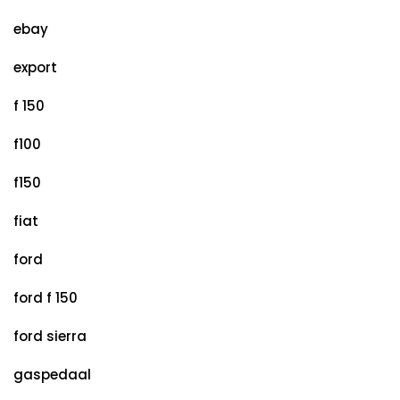
ebay
export
f 150
f100
f150
fiat
ford
ford f 150
ford sierra
gaspedaal