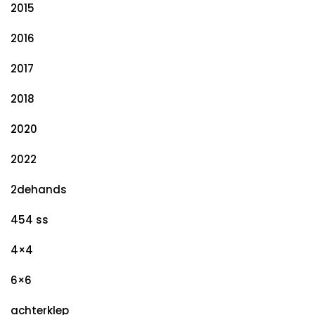
2015
2016
2017
2018
2020
2022
2dehands
454 ss
4×4
6×6
achterklep