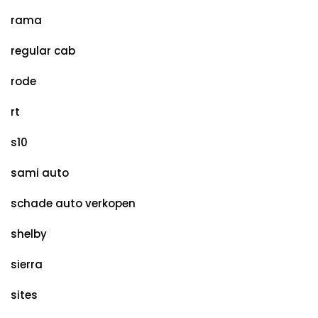
rama
regular cab
rode
rt
s10
sami auto
schade auto verkopen
shelby
sierra
sites