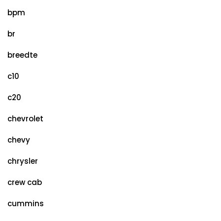
bpm
br
breedte
c10
c20
chevrolet
chevy
chrysler
crew cab
cummins