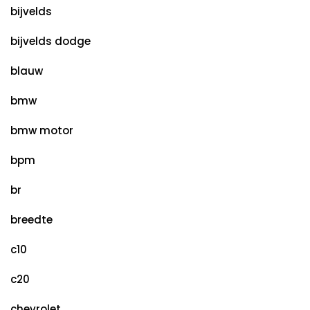
bijvelds
bijvelds dodge
blauw
bmw
bmw motor
bpm
br
breedte
c10
c20
chevrolet