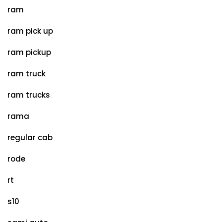
ram
ram pick up
ram pickup
ram truck
ram trucks
rama
regular cab
rode
rt
s10