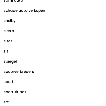
sami auto
schade auto verkopen
shelby
sierra
sites
slt
spiegel
spoorverbreders
sport
sportuitlaat
srt