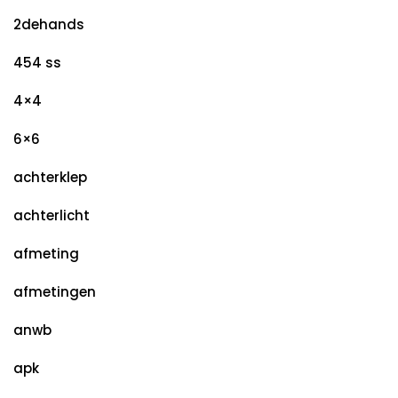
2dehands
454 ss
4×4
6×6
achterklep
achterlicht
afmeting
afmetingen
anwb
apk