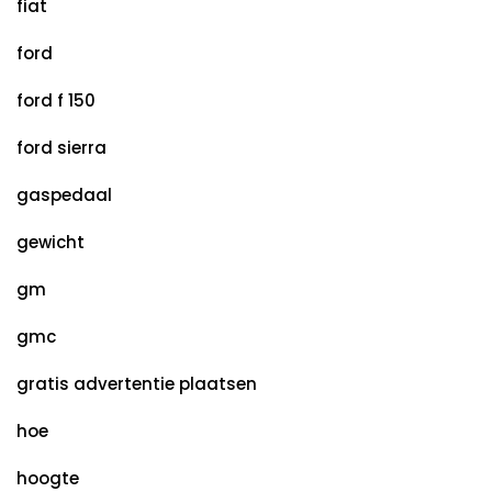
fiat
ford
ford f 150
ford sierra
gaspedaal
gewicht
gm
gmc
gratis advertentie plaatsen
hoe
hoogte