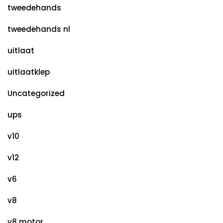
tweedehands
tweedehands nl
uitlaat
uitlaatklep
Uncategorized
ups
v10
v12
v6
v8
v8 motor