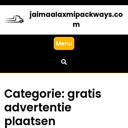
Skip
to
jaimaalaxmipackways.co
content
m
Menu
Categorie:
gratis
advertentie
plaatsen