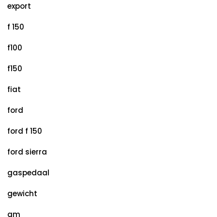
export
f 150
f100
f150
fiat
ford
ford f 150
ford sierra
gaspedaal
gewicht
gm