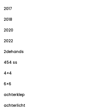
2017
2018
2020
2022
2dehands
454 ss
4×4
6×6
achterklep
achterlicht