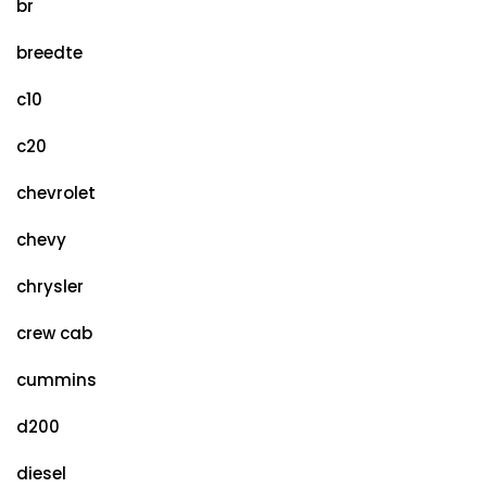
br
breedte
c10
c20
chevrolet
chevy
chrysler
crew cab
cummins
d200
diesel