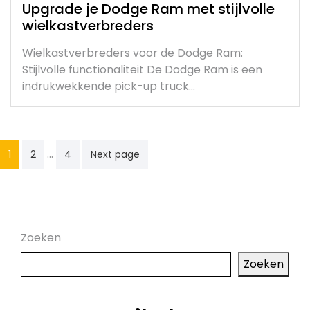
Upgrade je Dodge Ram met stijlvolle
wielkastverbreders
Wielkastverbreders voor de Dodge Ram:
Stijlvolle functionaliteit De Dodge Ram is een
indrukwekkende pick-up truck…
Posts
…
1
2
4
Next page
pagination
Zoeken
Zoeken