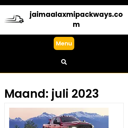
Skip
to
jaimaalaxmipackways.co
content
m
Menu
Maand:
juli 2023