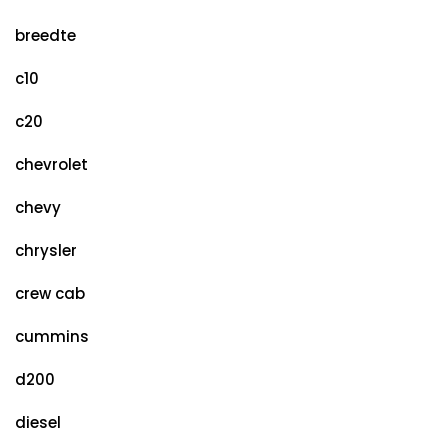
breedte
c10
c20
chevrolet
chevy
chrysler
crew cab
cummins
d200
diesel