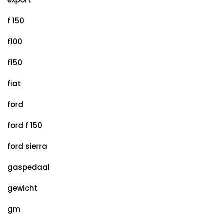
f 150
f100
f150
fiat
ford
ford f 150
ford sierra
gaspedaal
gewicht
gm