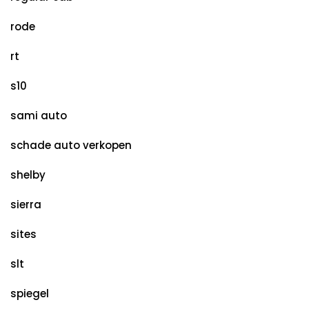
rode
rt
s10
sami auto
schade auto verkopen
shelby
sierra
sites
slt
spiegel