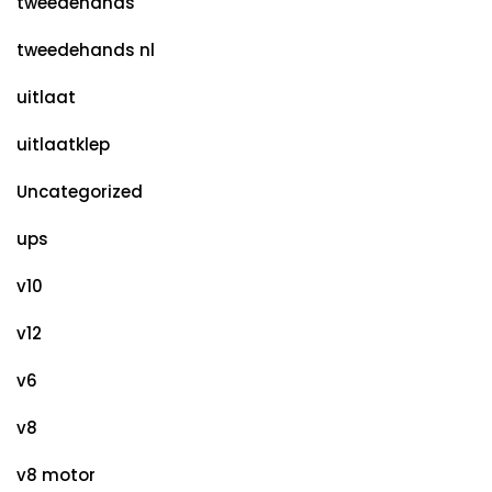
tweedehands
tweedehands nl
uitlaat
uitlaatklep
Uncategorized
ups
v10
v12
v6
v8
v8 motor