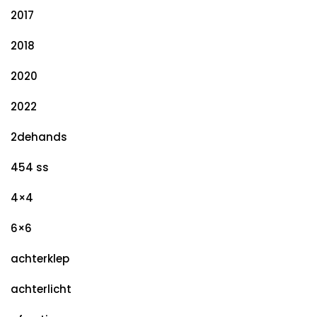
2017
2018
2020
2022
2dehands
454 ss
4×4
6×6
achterklep
achterlicht