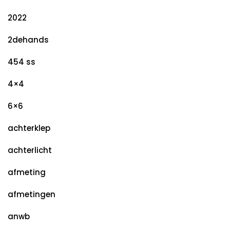
2022
2dehands
454 ss
4×4
6×6
achterklep
achterlicht
afmeting
afmetingen
anwb