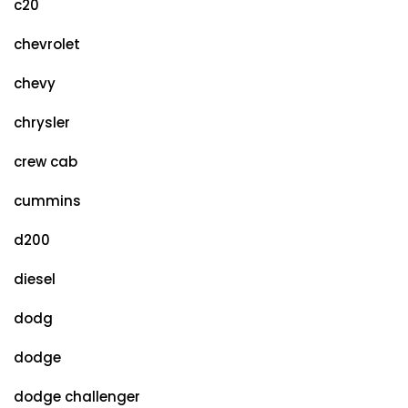
c20
chevrolet
chevy
chrysler
crew cab
cummins
d200
diesel
dodg
dodge
dodge challenger