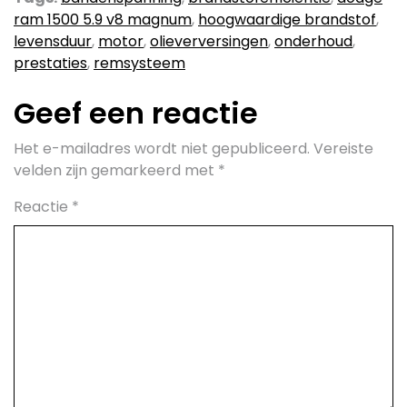
ram 1500 5.9 v8 magnum
,
hoogwaardige brandstof
,
levensduur
,
motor
,
olieverversingen
,
onderhoud
,
prestaties
,
remsysteem
Geef een reactie
Het e-mailadres wordt niet gepubliceerd.
Vereiste
velden zijn gemarkeerd met
*
Reactie
*