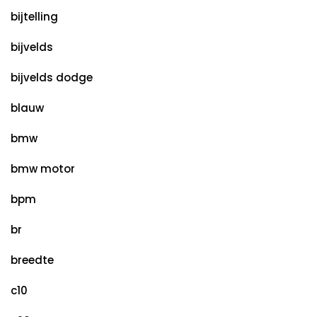
bijtelling
bijvelds
bijvelds dodge
blauw
bmw
bmw motor
bpm
br
breedte
c10