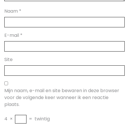
Naam
*
E-mail
*
Site
Mijn naam, e-mail en site bewaren in deze browser
voor de volgende keer wanneer ik een reactie
plaats.
4
×
=
twintig