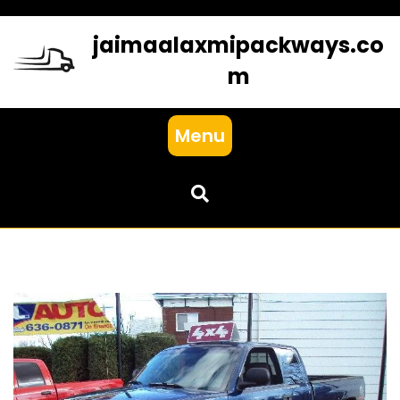
Skip
to
jaimaalaxmipackways.co
content
m
Menu