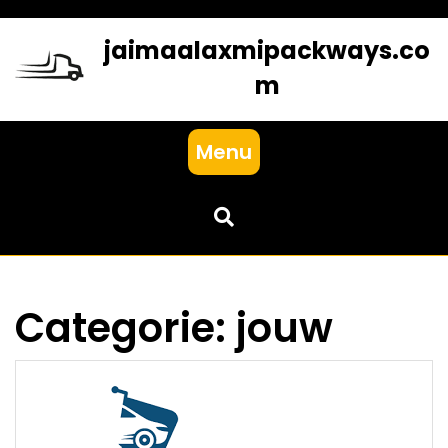
Skip
to
jaimaalaxmipackways.co
content
m
Menu
Categorie:
jouw