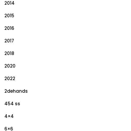
2014
2015
2016
2017
2018
2020
2022
2dehands
454 ss
4×4
6×6