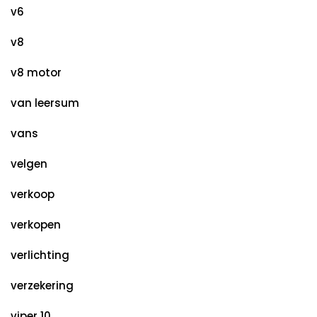
v6
v8
v8 motor
van leersum
vans
velgen
verkoop
verkopen
verlichting
verzekering
viper 10