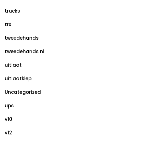
trucks
trx
tweedehands
tweedehands nl
uitlaat
uitlaatklep
Uncategorized
ups
v10
v12