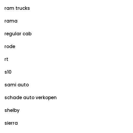
ram trucks
rama
regular cab
rode
rt
s10
sami auto
schade auto verkopen
shelby
sierra