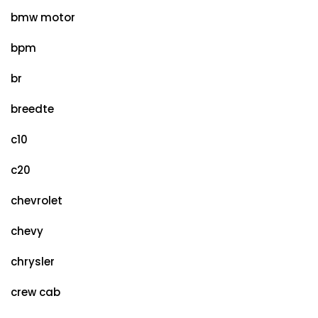
bmw motor
bpm
br
breedte
c10
c20
chevrolet
chevy
chrysler
crew cab