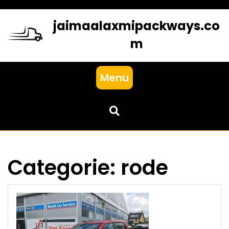
Skip
to
jaimaalaxmipackways.co
content
m
Menu
Categorie:
rode