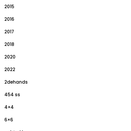
2015
2016
2017
2018
2020
2022
2dehands
454 ss
4×4
6×6