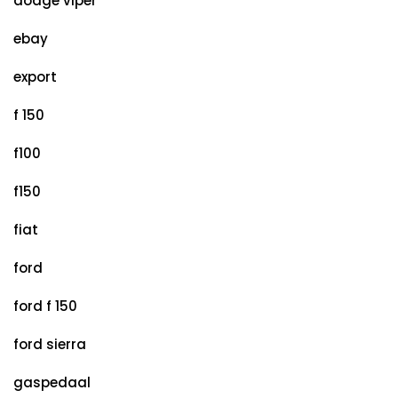
dodge viper
ebay
export
f 150
f100
f150
fiat
ford
ford f 150
ford sierra
gaspedaal