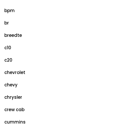
bpm
br
breedte
c10
c20
chevrolet
chevy
chrysler
crew cab
cummins