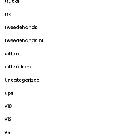
trucks
trx
tweedehands
tweedehands nl
uitlaat
uitlaatklep
Uncategorized
ups
v10
v12
v6