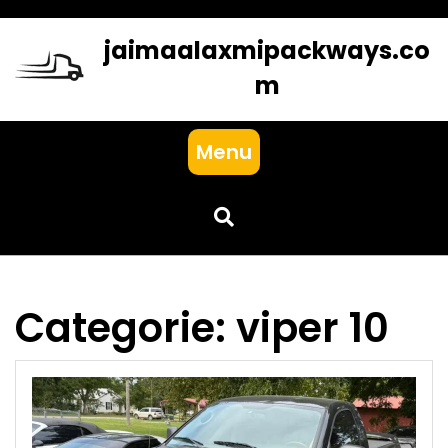
Skip
to
jaimaalaxmipackways.co
content
m
Menu
Categorie:
viper 10