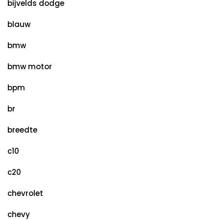
bijvelds dodge
blauw
bmw
bmw motor
bpm
br
breedte
c10
c20
chevrolet
chevy