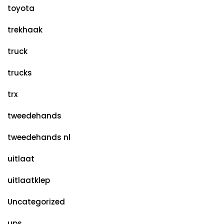
toyota
trekhaak
truck
trucks
trx
tweedehands
tweedehands nl
uitlaat
uitlaatklep
Uncategorized
ups