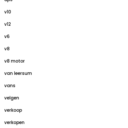
v10
v12
v6
v8
v8 motor
van leersum
vans
velgen
verkoop
verkopen