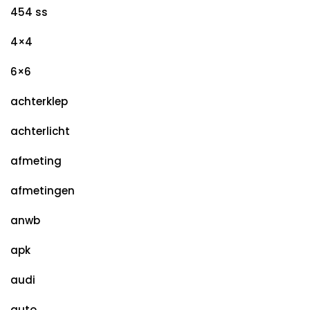
454 ss
4×4
6×6
achterklep
achterlicht
afmeting
afmetingen
anwb
apk
audi
auto