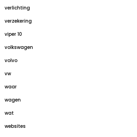
verlichting
verzekering
viper 10
volkswagen
volvo
vw
waar
wagen
wat
websites