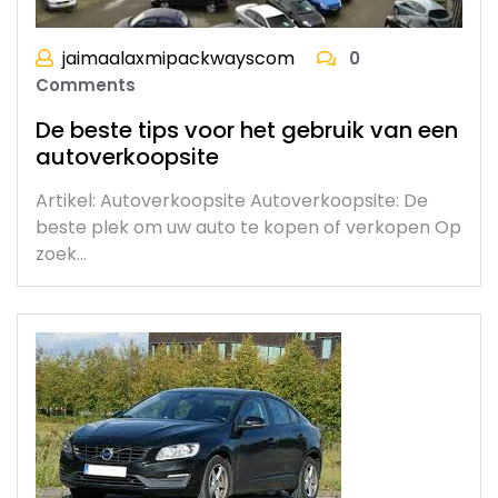
jaimaalaxmipackwayscom
0
Comments
De beste tips voor het gebruik van een
autoverkoopsite
Artikel: Autoverkoopsite Autoverkoopsite: De
beste plek om uw auto te kopen of verkopen Op
zoek…