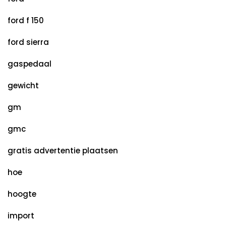
ford f 150
ford sierra
gaspedaal
gewicht
gm
gmc
gratis advertentie plaatsen
hoe
hoogte
import