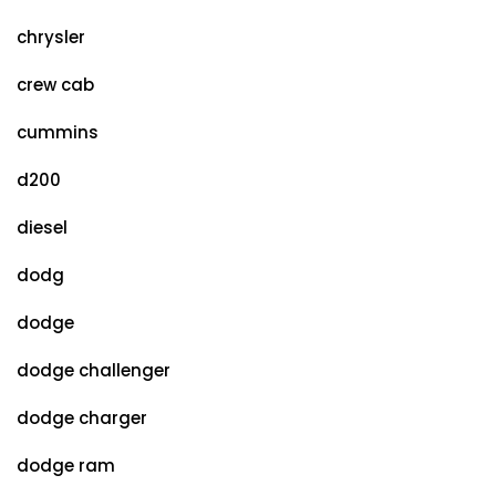
chrysler
crew cab
cummins
d200
diesel
dodg
dodge
dodge challenger
dodge charger
dodge ram