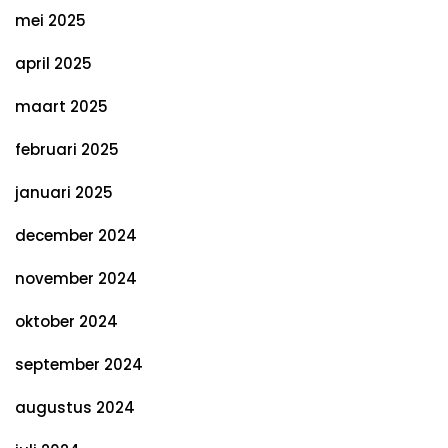
mei 2025
april 2025
maart 2025
februari 2025
januari 2025
december 2024
november 2024
oktober 2024
september 2024
augustus 2024