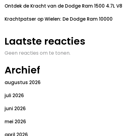
Ontdek de Kracht van de Dodge Ram 1500 4.7L V8
Krachtpatser op Wielen: De Dodge Ram 10000
Laatste reacties
Geen reacties om te tonen.
Archief
augustus 2026
juli 2026
juni 2026
mei 2026
april 2026