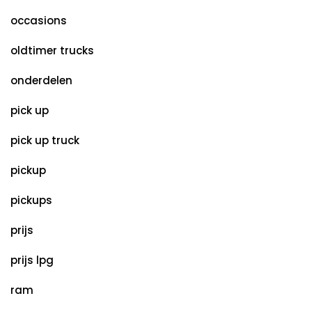
occasions
oldtimer trucks
onderdelen
pick up
pick up truck
pickup
pickups
prijs
prijs lpg
ram