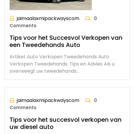
jaimaalaxmipackwayscom
0
Comments
Tips voor het Succesvol Verkopen van
een Tweedehands Auto
Artikel: Auto Verkopen Tweedehands Auto
Verkopen Tweedehands: Tips en Advies Als u
overweegt uw tweedehands…
jaimaalaxmipackwayscom
0
Comments
Tips voor het succesvol verkopen van
uw diesel auto