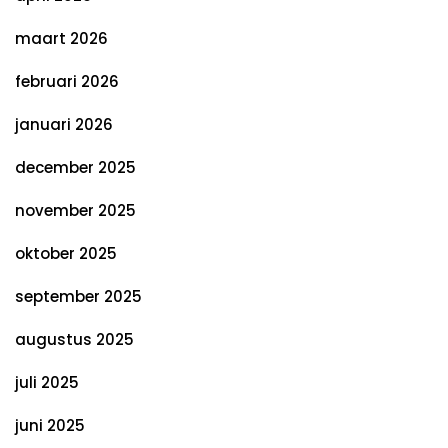
maart 2026
februari 2026
januari 2026
december 2025
november 2025
oktober 2025
september 2025
augustus 2025
juli 2025
juni 2025