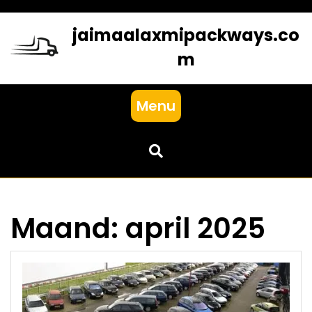
Skip
to
jaimaalaxmipackways.co
content
m
Menu
Maand:
april 2025