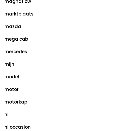
magnaflow
marktplaats
mazda
mega cab
mercedes
mijn
model
motor
motorkap
nl
nl occasion