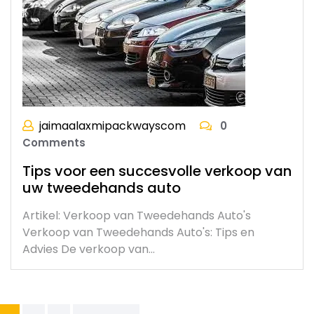
jaimaalaxmipackwayscom
0
Comments
Tips voor een succesvolle verkoop van
uw tweedehands auto
Artikel: Verkoop van Tweedehands Auto's
Verkoop van Tweedehands Auto's: Tips en
Advies De verkoop van…