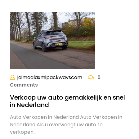
jaimaalaxmipackwayscom
0
Comments
Verkoop uw auto gemakkelijk en snel
in Nederland
Auto Verkopen in Nederland Auto Verkopen in
Nederland Als u overweegt uw auto te
verkopen…