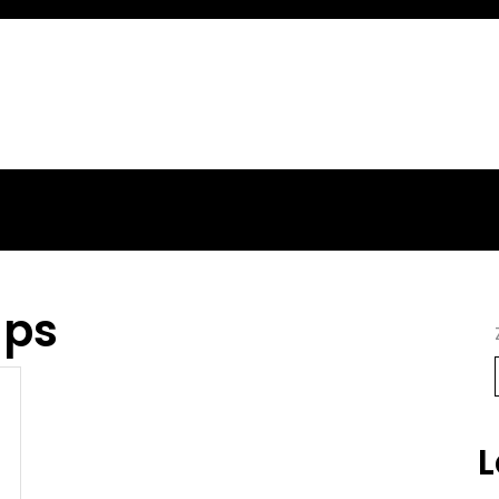
ups
L