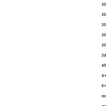
20
20
20
20
20
2
45
4
6
ac