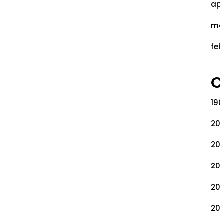
ap
ma
fe
C
19
20
20
20
20
20