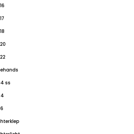
16
17
18
20
22
dehands
4 ss
×4
×6
hterklep