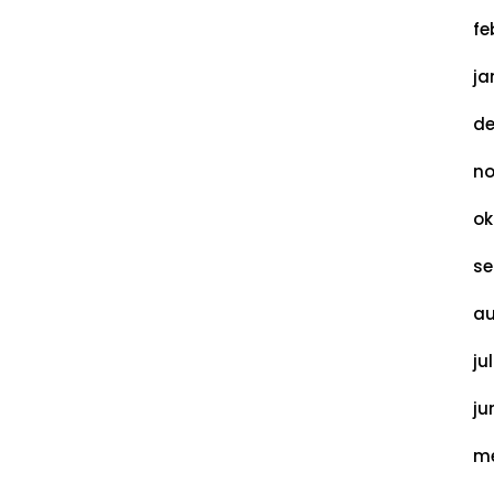
fe
ja
de
no
ok
se
au
ju
ju
me