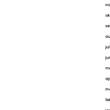
no
ok
se
au
ju
ju
me
ap
ma
fe