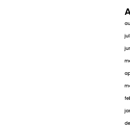
A
au
ju
ju
me
ap
ma
fe
ja
de