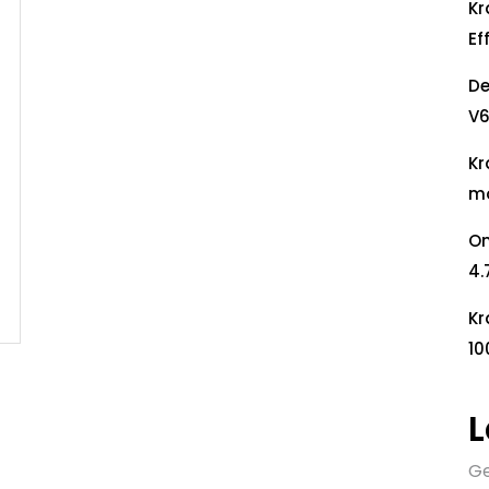
Kr
Ef
De
V6
Kr
mo
On
4.
Kr
10
L
Ge