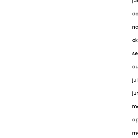
ja
de
no
ok
se
au
ju
ju
me
ap
ma