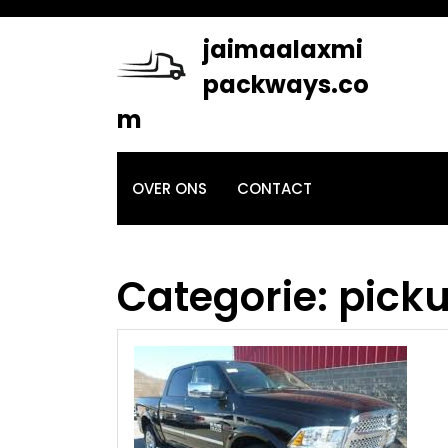
Skip
to
jaimaalaxmi
content
packways.co
m
OVER ONS
CONTACT
Categorie:
pick