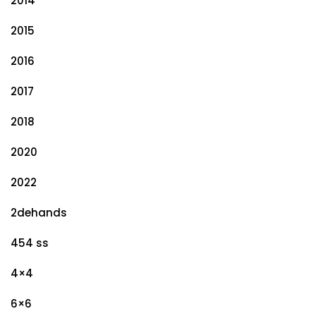
2014
2015
2016
2017
2018
2020
2022
2dehands
454 ss
4×4
6×6