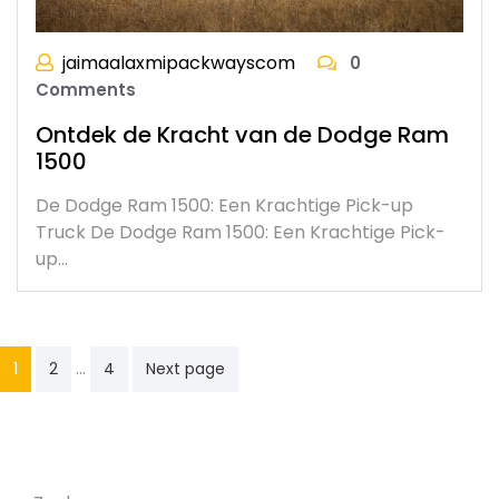
jaimaalaxmipackwayscom
0
Comments
Ontdek de Kracht van de Dodge Ram
1500
De Dodge Ram 1500: Een Krachtige Pick-up
Truck De Dodge Ram 1500: Een Krachtige Pick-
up…
Posts
…
1
2
4
Next page
pagination