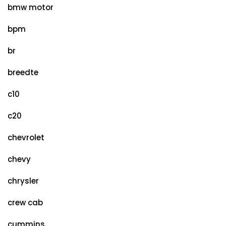
bmw motor
bpm
br
breedte
c10
c20
chevrolet
chevy
chrysler
crew cab
cummins