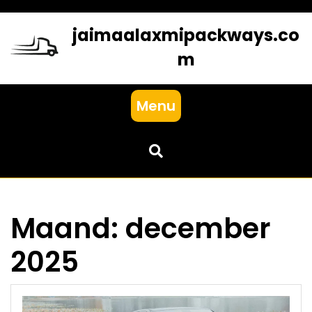
Skip
to
jaimaalaxmipackways.co
content
m
Menu
Maand:
december
2025