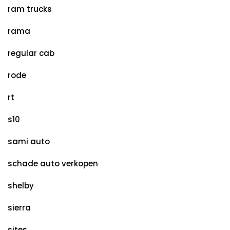
ram trucks
rama
regular cab
rode
rt
s10
sami auto
schade auto verkopen
shelby
sierra
sites