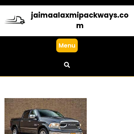
Skip
to
jaimaalaxmipackways.co
content
m
Menu