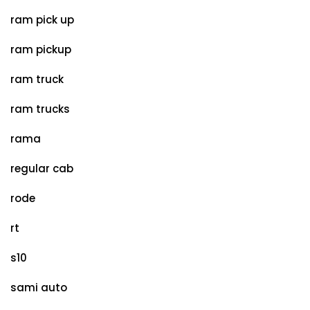
ram pick up
ram pickup
ram truck
ram trucks
rama
regular cab
rode
rt
s10
sami auto