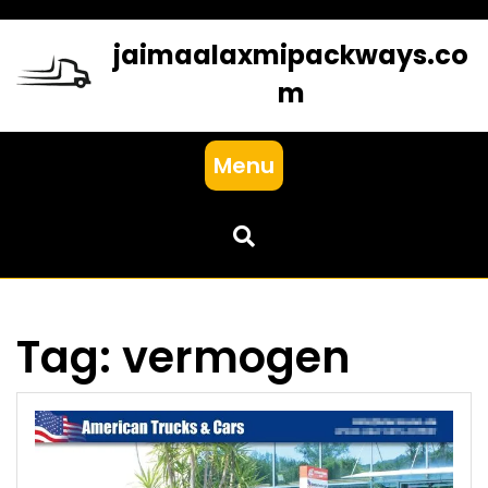
Skip
to
jaimaalaxmipackways.co
content
m
Menu
Tag:
vermogen