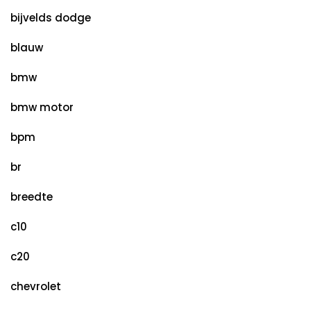
bijvelds dodge
blauw
bmw
bmw motor
bpm
br
breedte
c10
c20
chevrolet