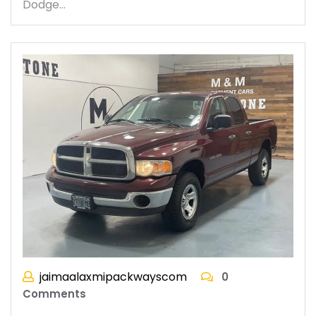
Dodge…
jaimaalaxmipackwayscom
0
Comments