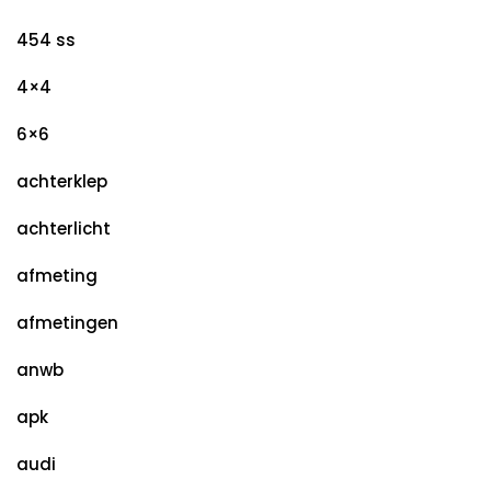
454 ss
4×4
6×6
achterklep
achterlicht
afmeting
afmetingen
anwb
apk
audi