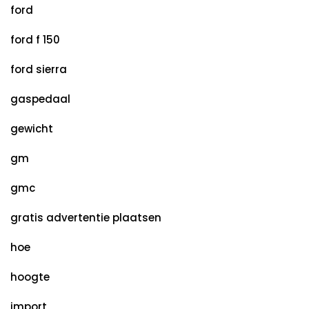
ford
ford f 150
ford sierra
gaspedaal
gewicht
gm
gmc
gratis advertentie plaatsen
hoe
hoogte
import