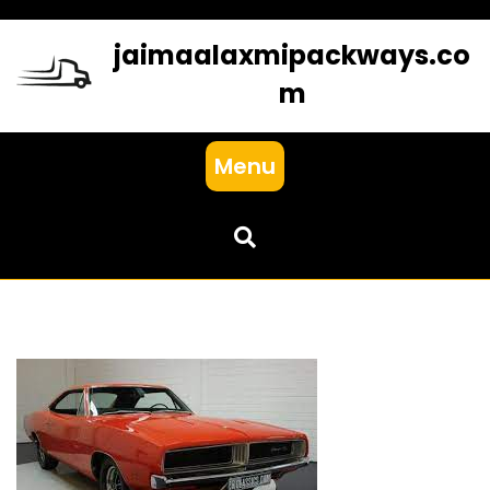
Skip
to
jaimaalaxmipackways.co
content
m
Menu