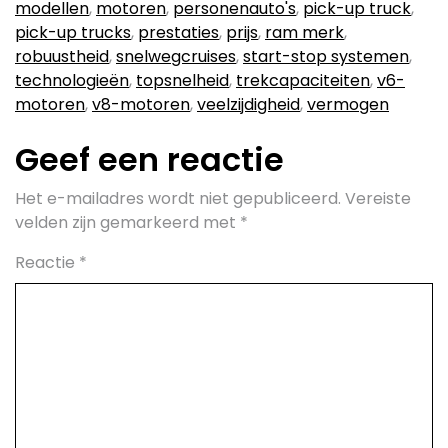
modellen
,
motoren
,
personenauto's
,
pick-up truck
,
pick-up trucks
,
prestaties
,
prijs
,
ram merk
,
robuustheid
,
snelwegcruises
,
start-stop systemen
,
technologieën
,
topsnelheid
,
trekcapaciteiten
,
v6-
motoren
,
v8-motoren
,
veelzijdigheid
,
vermogen
Geef een reactie
Het e-mailadres wordt niet gepubliceerd.
Vereiste
velden zijn gemarkeerd met
*
Reactie
*