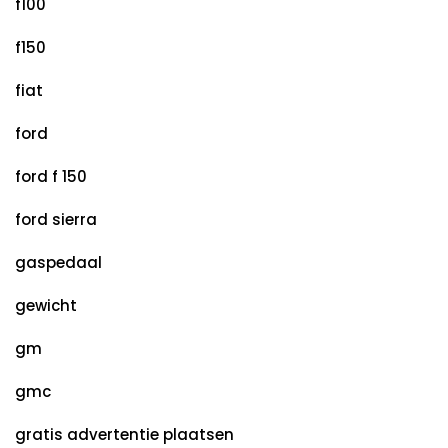
f100
f150
fiat
ford
ford f 150
ford sierra
gaspedaal
gewicht
gm
gmc
gratis advertentie plaatsen