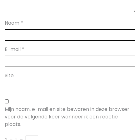
Naam
*
E-mail
*
Site
Mijn naam, e-mail en site bewaren in deze browser
voor de volgende keer wanneer ik een reactie
plaats.
2
−
1
=