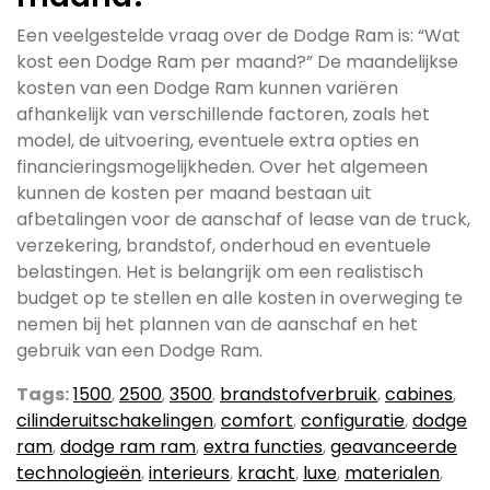
Een veelgestelde vraag over de Dodge Ram is: “Wat
kost een Dodge Ram per maand?” De maandelijkse
kosten van een Dodge Ram kunnen variëren
afhankelijk van verschillende factoren, zoals het
model, de uitvoering, eventuele extra opties en
financieringsmogelijkheden. Over het algemeen
kunnen de kosten per maand bestaan uit
afbetalingen voor de aanschaf of lease van de truck,
verzekering, brandstof, onderhoud en eventuele
belastingen. Het is belangrijk om een realistisch
budget op te stellen en alle kosten in overweging te
nemen bij het plannen van de aanschaf en het
gebruik van een Dodge Ram.
Tags:
1500
,
2500
,
3500
,
brandstofverbruik
,
cabines
,
cilinderuitschakelingen
,
comfort
,
configuratie
,
dodge
ram
,
dodge ram ram
,
extra functies
,
geavanceerde
technologieën
,
interieurs
,
kracht
,
luxe
,
materialen
,