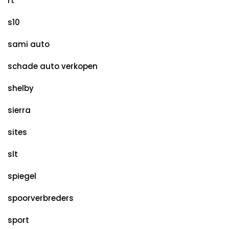
rt
s10
sami auto
schade auto verkopen
shelby
sierra
sites
slt
spiegel
spoorverbreders
sport