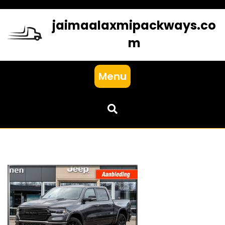
Skip
to
jaimaalaxmipackways.co
content
m
Menu