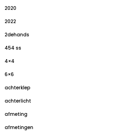
2020
2022
2dehands
454 ss
4×4
6×6
achterklep
achterlicht
afmeting
afmetingen