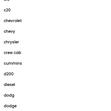
c20
chevrolet
chevy
chrysler
crew cab
cummins
d200
diesel
dodg
dodge