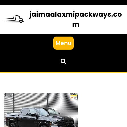
Skip
to
jaimaalaxmipackways.co
content
m
Menu