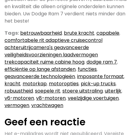
en kwaliteit die alleen originele onderdelen kunnen
bieden. Uw Dodge Ram 7 verdient niets minder dan
het beste!
Tags:
betrouwbaarheid
,
brute kracht
,
capabele
,
comfortabele rit adaptieve cruisecontrol
achteruitrijcamera's geavanceerde
veiligheidsvoorzieningen laadvermogen
trekcapaciteit ruime cabine hoog
,
dodge ram 7
,
efficiëntie op lange afstanden
,
functies
,
geavanceerde technologieën
,
imposante formaat
,
kracht
,
motorkap
,
motoropties
,
pick-up trucks
,
robuustheid
,
soepele rit
,
stoere uitstraling
,
uiterlijk
,
v6-motoren
,
v8-motoren
,
veelzijdige voertuigen
,
vermogen
,
vrachtwagen
Geef een reactie
Het e-mailadres wordt niet gepubliceerd.
Vereiste