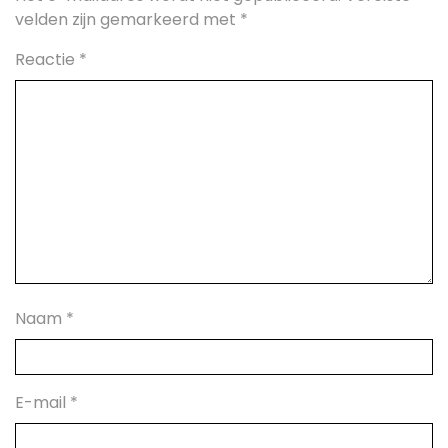
velden zijn gemarkeerd met
*
Reactie
*
Naam
*
E-mail
*