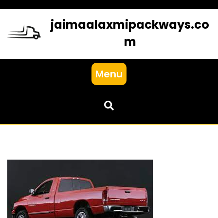
Skip
to
jaimaalaxmipackways.co
content
m
Menu