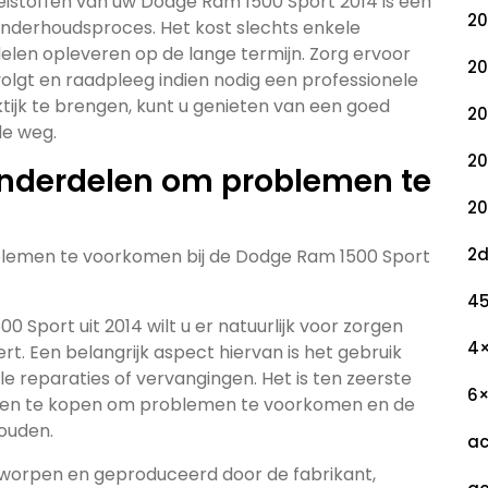
oeistoffen van uw Dodge Ram 1500 Sport 2014 is een
20
onderhoudsproces. Het kost slechts enkele
elen opleveren op de lange termijn. Zorg ervoor
20
olgt en raadpleeg indien nodig een professionele
ktijk te brengen, kunt u genieten van een goed
20
de weg.
20
 onderdelen om problemen te
20
2
blemen te voorkomen bij de Dodge Ram 1500 Sport
45
 Sport uit 2014 wilt u er natuurlijk voor zorgen
4
ert. Een belangrijk aspect hiervan is het gebruik
 reparaties of vervangingen. Het is ten zeerste
6
elen te kopen om problemen te voorkomen en de
ouden.
ac
ontworpen en geproduceerd door de fabrikant,