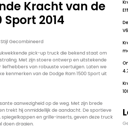
nde Kracht van de
Kr
Ef
 Sport 2014
De
V6
 Stijl Gecombineerd
Kr
mo
rukwekkende pick-up truck die bekend staat om
itstraling. Met zijn stoere ontwerp en uitstekende
On
er liefhebbers van robuuste voertuigen. Laten we
4.
ijke kenmerken van de Dodge Ram 1500 Sport uit
Kr
10
ante aanwezigheid op de weg. Met zijn brede
L
nen trekt hij onmiddellijk de aandacht. De sportieve
spiegelkappen en grille-inserts, geven deze truck
Ge
al doen draaien.