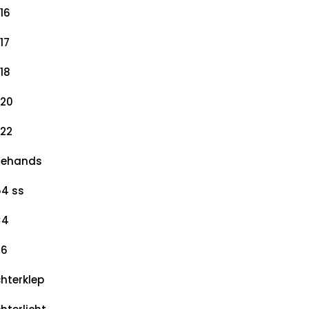
16
17
18
20
22
dehands
4 ss
×4
×6
hterklep