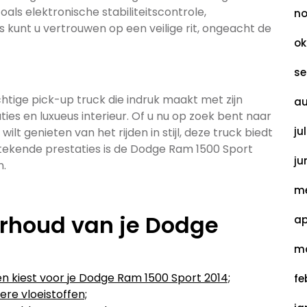
als elektronische stabiliteitscontrole,
no
kunt u vertrouwen op een veilige rit, ongeacht de
ok
se
tige pick-up truck die indruk maakt met zijn
au
es en luxueus interieur. Of u nu op zoek bent naar
ju
 genieten van het rijden in stijl, deze truck biedt
itstekende prestaties is de Dodge Ram 1500 Sport
ju
n.
me
erhoud van je Dodge
ap
4
ma
en kiest voor je Dodge Ram 1500 Sport 2014;
fe
ere vloeistoffen;