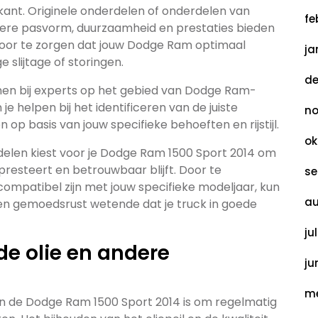
kant. Originele onderdelen of onderdelen van
fe
e pasvorm, duurzaamheid en prestaties bieden
rvoor te zorgen dat jouw Dodge Ram optimaal
ja
slijtage of storingen.
de
innen bij experts op het gebied van Dodge Ram-
 je helpen bij het identificeren van de juiste
no
p basis van jouw specifieke behoeften en rijstijl.
ok
rdelen kiest voor je Dodge Ram 1500 Sport 2014 om
presteert en betrouwbaar blijft. Door te
se
compatibel zijn met jouw specifieke modeljaar, kun
au
 en gemoedsrust wetende dat je truck in goede
ju
de olie en andere
ju
me
an de Dodge Ram 1500 Sport 2014 is om regelmatig