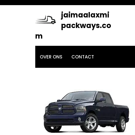
Skip
to
jaimaalaxmi
content
packways.co
m
OVER ONS
CONTACT