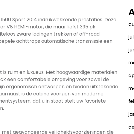
A
500 Sport 2014 indrukwekkende prestaties. Deze
au
iter V8 HEMI-motor, die maar liefst 395 pk
teloos zware ladingen trekken of off-road
ju
oepele achttraps automatische transmissie een
ju
me
t is ruim en luxueus. Met hoogwaardige materialen
ap
ruck een comfortabele omgeving voor zowel de
 zijn ergonomisch ontworpen en bieden uitstekende
ma
 Daarnaast is de cabine voorzien van moderne
entsysteem, dat u in staat stelt uw favoriete
fe
n.
ja
de
t met geavanceerde veiligheidsvoorzieningen die