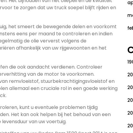
en. Het bijhouden van het oliepeil en de kwaliteit
ap
voor te zorgen dat uw truck soepel blijft rijden en
ma
rtuig, het smeert de bewegende delen en voorkomt
fe
l minstens eens per maand te controleren en indien
 regelmatig de olie ververst volgens de
C
ariëren afhankelijk van uw rijgewoonten en het
19
offen die ook aandacht verdienen. Controleer
erverhitting van de motor te voorkomen.
20
van remvloeistof, stuurbekrachtigingsvloeistof en
20
elen allemaal een cruciale rol in een goede werking
ck.
20
roleren, kunt u eventuele problemen tijdig
20
en. Het kan ook helpen bij het behoud van een
 levensduur van uw voertuig.
20