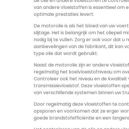
de olie en andere vloeistoffen te controler
van andere vloeistoffen is essentieel om er
optimale prestaties levert.
De motorolie is als het bloed van uw voe
slijtage. Het is belangrijk om het oliepei
nodig bij te vullen. Zorg er ook voor dat u
aanbevelingen van de fabrikant, dit kan v
type olie dat wordt gebruikt.
Naast de motorolie zijn er andere vloeist
regelmatig het koelvloeistofniveau om ov
Controleer ook het niveau en de kwaliteit 
transmissievloeistof. Deze vloeistoffen sp
van verschillende systemen binnen uw tru
Door regelmatig deze vloeistoffen te cont
opsporen en voorkomen dat ze erger word
goede brandstofefficiëntie en een langere