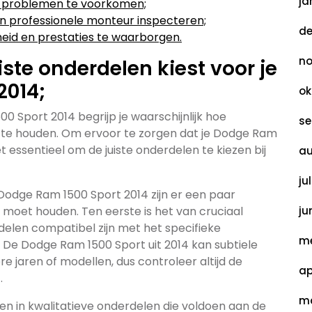
ja
m problemen te voorkomen;
en professionele monteur inspecteren;
de
heid en prestaties te waarborgen.
no
iste onderdelen kiest voor je
2014;
ok
0 Sport 2014 begrijp je waarschijnlijk hoe
se
tie te houden. Om ervoor te zorgen dat je Dodge Ram
 essentieel om de juiste onderdelen te kiezen bij
au
ju
 Dodge Ram 1500 Sport 2014 zijn er een paar
 moet houden. Ten eerste is het van cruciaal
ju
elen compatibel zijn met het specifieke
me
. De Dodge Ram 1500 Sport uit 2014 kan subtiele
e jaren of modellen, dus controleer altijd de
ap
.
ma
ren in kwalitatieve onderdelen die voldoen aan de