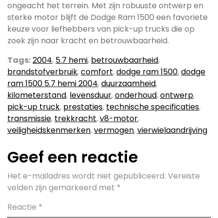
ongeacht het terrein. Met zijn robuuste ontwerp en
sterke motor blijft de Dodge Ram 1500 een favoriete
keuze voor liefhebbers van pick-up trucks die op
zoek zijn naar kracht en betrouwbaarheid.
Tags:
2004
,
5.7 hemi
,
betrouwbaarheid
,
brandstofverbruik
,
comfort
,
dodge ram 1500
,
dodge
ram 1500 5.7 hemi 2004
,
duurzaamheid
,
kilometerstand
,
levensduur
,
onderhoud
,
ontwerp
,
pick-up truck
,
prestaties
,
technische specificaties
,
transmissie
,
trekkracht
,
v8-motor
,
veiligheidskenmerken
,
vermogen
,
vierwielaandrijving
Geef een reactie
Het e-mailadres wordt niet gepubliceerd.
Vereiste
velden zijn gemarkeerd met
*
Reactie
*