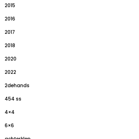
2015
2016
2017
2018
2020
2022
2dehands
454 ss
4×4
6×6
achterklep