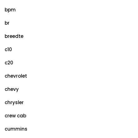
bpm
br
breedte
c10
c20
chevrolet
chevy
chrysler
crew cab
cummins