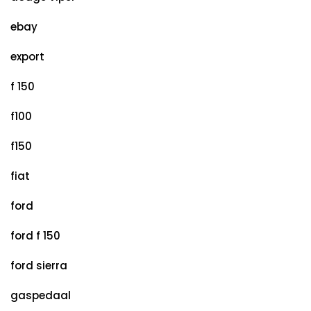
ebay
export
f 150
f100
f150
fiat
ford
ford f 150
ford sierra
gaspedaal