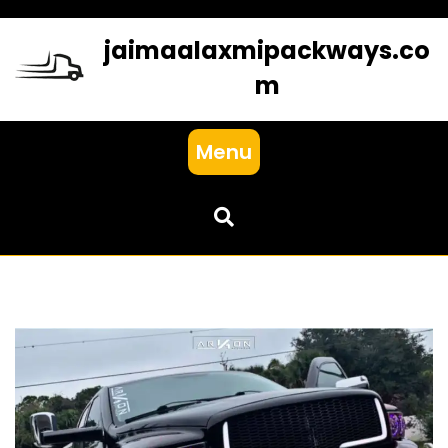
Skip
to
jaimaalaxmipackways.co
content
m
Menu