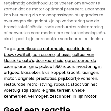
regelmatig onderhoud uit te voeren om ervoor te
zorgen dat de motor optimaal presteert. Daarnaast
kan het nuttig zijn om aanpassingen of upgrades te
overwegen die gericht zijn op verbetering van de
brandstofefficiëntie, zoals carburateurafstemming
of conversies naar modernere motortechnologieën,
als dit past bij je persoonlijke voorkeuren en doelen.
Tags:
amerikaanse automobielgeschiedenis
,
bouwkwaliteit
,
carrosserie
,
chassis
,
cultuur van
klassieke auto's
,
duurzaamheid
,
gerestaureerde
exemplaren
,
gmc pickup 1950
,
icoon
,
investering in
erfgoed
,
klassieker
,
klus
,
koppel
,
kracht
,
ladingen
,
motor
,
originele
,
prestaties
,
prijskaartje variëren
,
restauratie
,
retro-styling
,
robuust
,
staat van het
voertuig
,
stijl
,
stijlvolle grille
,
terrein
,
unieke
kenmerken
,
vermogen
,
zescilinder-in-lijn motor
Geef een reactie