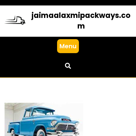
Skip
to
jaimaalaxmipackways.co
content
m
Menu