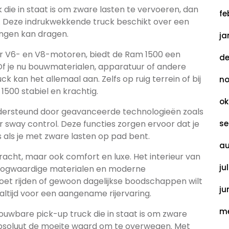
 die in staat is om zware lasten te vervoeren, dan
fe
u. Deze indrukwekkende truck beschikt over een
ingen kan dragen.
ja
r V6- en V8-motoren, biedt de Ram 1500 een
de
 je nu bouwmaterialen, apparatuur of andere
kan het allemaal aan. Zelfs op ruig terrein of bij
no
1500 stabiel en krachtig.
ok
ersteund door geavanceerde technologieën zoals
er sway control. Deze functies zorgen ervoor dat je
se
elfs als je met zware lasten op pad bent.
au
racht, maar ook comfort en luxe. Het interieur van
ju
hoogwaardige materialen en moderne
moet rijden of gewoon dagelijkse boodschappen wilt
ju
altijd voor een aangename rijervaring.
me
ouwbare pick-up truck die in staat is om zware
absoluut de moeite waard om te overwegen. Met