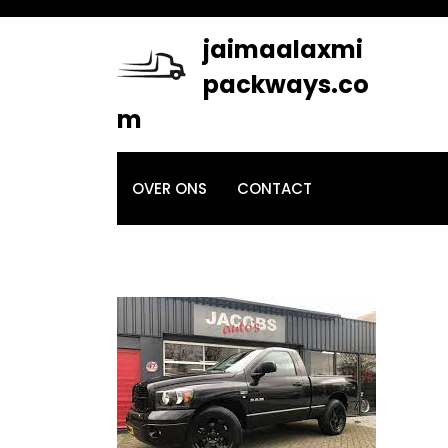
Skip
to
jaimaalaxmi
content
packways.co
m
OVER ONS
CONTACT