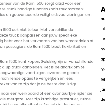
terieur van de Ram 1500 zorgt altijd voor een
A
eze truck handige functies zoals touchscreen-
ties en geavanceerde veiligheidsvoorzieningen om
au
ju
m 1500 ook niet teleur. Met verschillende
 deze truck aanpassen aan jouw specifieke
ju
dig hebt voor het vervoeren van bouwmaterialen of
 passagiers, de Ram 1500 biedt flexibiliteit en
me
ap
n Ram 1500 kunt kopen. Gelukkig zijn er verschillende
ck-up truck aanbieden. Het is belangrijk om te
ma
hoogwaardige voertuigen leveren en goede
schillende opties te vergelijken en lees
fe
er van te zijn dat je de beste deal krijgt.
ja
naar een werkpaard of een avontuurlijke rijder die
ale metgezel. Met zijn krachtige prestaties, ruime
de
schikt voor elke situatie. Aarzel niet langer en