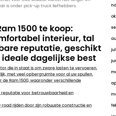
no
r is onder pick-up truck liefhebbers.
ok
Ram 1500 te koop:
se
fortabel interieur, tal
au
bare reputatie, geschikt
ju
, ideale dagelijkse best
ju
r die in staat is om zware lasten te vervoeren.
me
lijk, met veel opbergruimte voor al uw spullen.
oor de Ram 1500, waaronder verschillende
ap
 reputatie voor betrouwbaarheid en
ma
-road rijden door zijn robuuste constructie en
fe