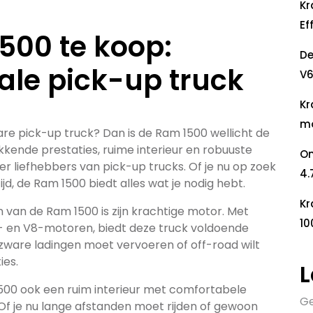
Kr
Ef
500 te koop:
De
ale pick-up truck
V6
Kr
mo
e pick-up truck? Dan is de Ram 1500 wellicht de
kkende prestaties, ruime interieur en robuuste
On
der liefhebbers van pick-up trucks. Of je nu op zoek
4.
ijd, de Ram 1500 biedt alles wat je nodig hebt.
Kr
 van de Ram 1500 is zijn krachtige motor. Met
10
- en V8-motoren, biedt deze truck voldoende
 zware ladingen moet vervoeren of off-road wilt
ies.
L
1500 ook een ruim interieur met comfortabele
Ge
Of je nu lange afstanden moet rijden of gewoon