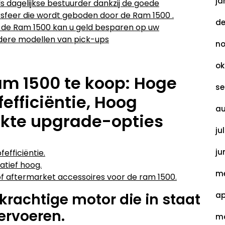
ja
s dagelijkse bestuurder dankzij de goede
rsfeer die wordt geboden door de Ram 1500 .
de
n de Ram 1500 kan u geld besparen op uw
ndere modellen van pick-ups
no
ok
am 1500 te koop: Hoge
se
fefficiëntie, Hoog
au
kte upgrade-opties
ju
ju
efficiëntie.
atief hoog.
me
 of aftermarket accessoires voor de ram 1500.
krachtige motor die in staat
ap
ervoeren.
ma