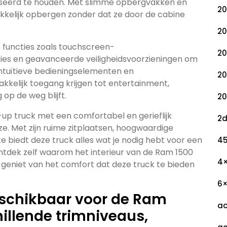
iseerd te houden. Met slimme opbergvakken en
20
kkelijk opbergen zonder dat ze door de cabine
20
 functies zoals touchscreen-
20
ties en geavanceerde veiligheidsvoorzieningen om
intuïtieve bedieningselementen en
20
akkelijk toegang krijgen tot entertainment,
g op de weg blijft.
20
-up truck met een comfortabel en gerieflijk
2
uze. Met zijn ruime zitplaatsen, hoogwaardige
 biedt deze truck alles wat je nodig hebt voor een
45
Ontdek zelf waarom het interieur van de Ram 1500
4
geniet van het comfort dat deze truck te bieden
6
beschikbaar voor de Ram
ac
illende trimniveaus,