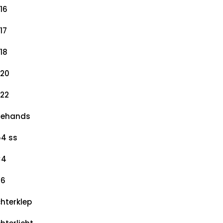
16
17
18
20
22
dehands
4 ss
×4
×6
hterklep