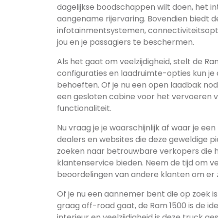
dagelijkse boodschappen wilt doen, het in
aangename rijervaring. Bovendien biedt d
infotainmentsystemen, connectiviteitsop
jou en je passagiers te beschermen.
Als het gaat om veelzijdigheid, stelt de Ra
configuraties en laadruimte-opties kun je
behoeften. Of je nu een open laadbak no
een gesloten cabine voor het vervoeren van
functionaliteit.
Nu vraag je je waarschijnlijk af waar je ee
dealers en websites die deze geweldige pi
zoeken naar betrouwbare verkopers die 
klantenservice bieden. Neem de tijd om ver
beoordelingen van andere klanten om er zek
Of je nu een aannemer bent die op zoek is 
graag off-road gaat, de Ram 1500 is de ide
interieur en veelzijdigheid is deze truck ge