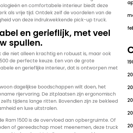
ap
ologieën en comfortabele interieur biedt deze
rk als vrije tijd. Ontdek zelf de voordelen van de
ma
igheid van deze indrukwekkende pick-up truck.
fe
abel en gerieflijk, met veel
w spullen.
C
 die niet alleen krachtig en robuust is, maar ook
1500 de perfecte keuze. Een van de grote
19
bele en gerieflijke interieur, dat is ontworpen met
20
gewoon dagelijkse boodschappen wilt doen, het
20
name rijervaring. De zitplaatsen zijn ergonomisch
20
lfs tijdens lange ritten. Bovendien zijn ze bekleed
heid en luxe uitstralen.
20
 de Ram 1500 is de overvloed aan opbergruimte. Of
20
dheden of gereedschap moet meenemen, deze truck