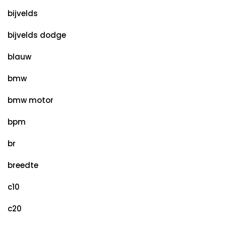
bijvelds
bijvelds dodge
blauw
bmw
bmw motor
bpm
br
breedte
c10
c20