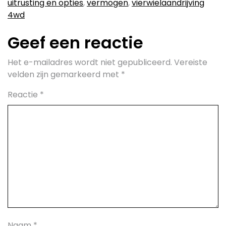
uitrusting en opties
,
vermogen
,
vierwielaandrijving
4wd
Geef een reactie
Het e-mailadres wordt niet gepubliceerd.
Vereiste
velden zijn gemarkeerd met
*
Reactie
*
Naam
*