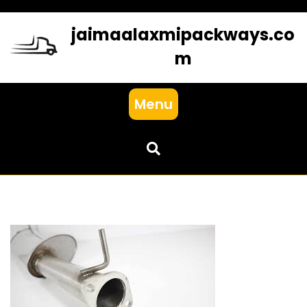
Skip
to
jaimaalaxmipackways.co
content
m
Menu