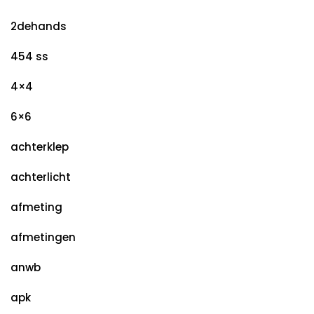
2dehands
454 ss
4×4
6×6
achterklep
achterlicht
afmeting
afmetingen
anwb
apk