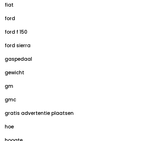
fiat
ford
ford f 150
ford sierra
gaspedaal
gewicht
gm
gmc
gratis advertentie plaatsen
hoe
hoogte