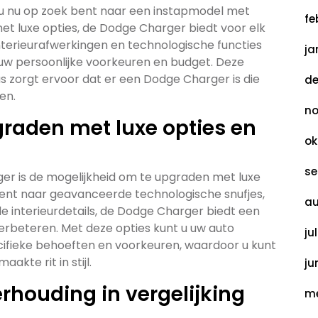
Of u nu op zoek bent naar een instapmodel met
fe
met luxe opties, de Dodge Charger biedt voor elk
interieurafwerkingen en technologische functies
ja
w persoonlijke voorkeuren en budget. Deze
aus zorgt ervoor dat er een Dodge Charger is die
de
en.
no
raden met luxe opties en
ok
se
er is de mogelijkheid om te upgraden met luxe
 bent naar geavanceerde technologische snufjes,
au
 interieurdetails, de Dodge Charger biedt een
erbeteren. Met deze opties kunt u uw auto
ju
ifieke behoeften en voorkeuren, waardoor u kunt
kte rit in stijl.
ju
rhouding in vergelijking
me