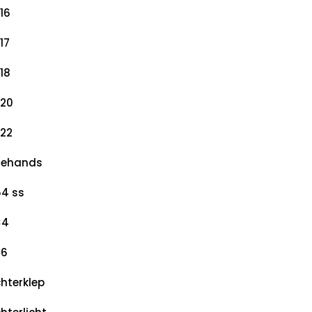
16
17
18
20
22
dehands
4 ss
×4
×6
hterklep