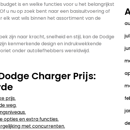
udget is en welke functies voor u het belangrijkst
A
 Of u nu op zoek bent naar een basisuitvoering of
or elk wat wils binnen het assortiment van de
au
ju
ek zijn naar kracht, snelheid en stijl, kan de Dodge
et zijn kenmerkende design en indrukwekkende
ju
voriet onder autoliefhebbers wereldwijd.
me
Dodge Charger Prijs:
ap
rde
ma
e prijs.
fe
 de weg.
ja
ingsniveaus.
 opties en extra functies.
de
ergelijking met concurrenten.