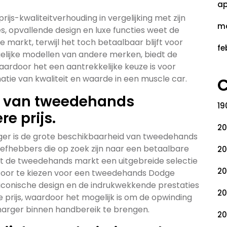
ap
js-kwaliteitverhouding in vergelijking met zijn
ma
s, opvallende design en luxe functies weet de
markt, terwijl het toch betaalbaar blijft voor
fe
tgelijke modellen van andere merken, biedt de
aardoor het een aantrekkelijke keuze is voor
atie van kwaliteit en waarde in een muscle car.
C
d van tweedehands
19
e prijs.
20
er is de grote beschikbaarheid van tweedehands
liefhebbers die op zoek zijn naar een betaalbare
20
dt de tweedehands markt een uitgebreide selectie
20
Door te kiezen voor een tweedehands Dodge
iconische design en de indrukwekkende prestaties
20
prijs, waardoor het mogelijk is om de opwinding
Charger binnen handbereik te brengen.
20