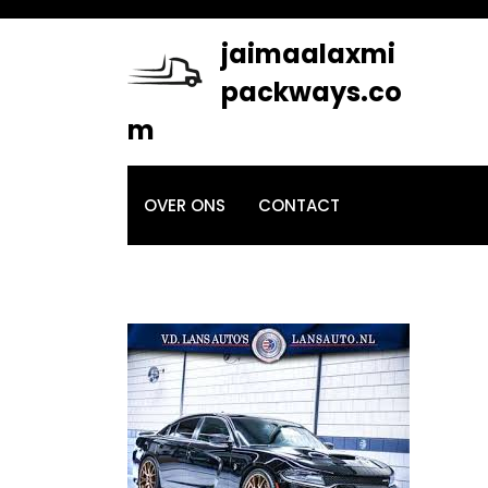
Skip
to
jaimaalaxmi
content
packways.co
m
OVER ONS
CONTACT