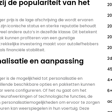
ij de populariteit van het
20
20
 prijs is de lage afschrijving die wordt ervaren
 zijn iconische status en sterke reputatie behoudt
20
el andere auto’s in dezelfde klasse. Dit betekent
20
k kunnen profiteren van een gunstige
ekkelijke investering maakt voor autoliefhebbers
20
 financiële stabiliteit.
2
nalisatie en aanpassing
45
 is de mogelijkheid tot personalisatie en
4
illende beschikbare opties en pakketten kunnen
r wens configureren. Of het nu gaat om het
6
erieurafwerkingen of technologische functies, de
ac
 personalisatiemogelijkheden om ervoor te zorgen
rkeuren kan weerspiegelen in hun voertuig. Deze