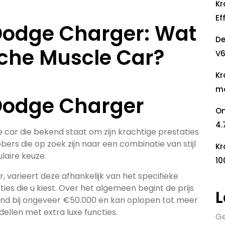
Kr
Ef
 Dodge Charger: Wat
De
sche Muscle Car?
V6
Kr
mo
 Dodge Charger
On
4.
 car die bekend staat om zijn krachtige prestaties
bers die op zoek zijn naar een combinatie van stijl
Kr
laire keuze.
10
, varieert deze afhankelijk van het specifieke
ties die u kiest. Over het algemeen begint de prijs
L
nd bij ongeveer €50.000 en kan oplopen tot meer
llen met extra luxe functies.
Ge