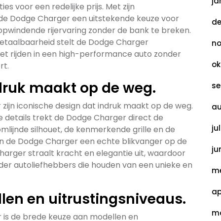
ja
s voor een redelijke prijs. Met zijn
de Dodge Charger een uitstekende keuze voor
de
 opwindende rijervaring zonder de bank te breken.
betaalbaarheid stelt de Dodge Charger
no
het rijden in een high-performance auto zonder
ok
rt.
ndruk maakt op de weg.
se
zijn iconische design dat indruk maakt op de weg.
au
de details trekt de Dodge Charger direct de
ju
lijnde silhouet, de kenmerkende grille en de
an de Dodge Charger een echte blikvanger op de
ju
arger straalt kracht en elegantie uit, waardoor
onder autoliefhebbers die houden van een unieke en
me
ap
len en uitrustingsniveaus.
ma
 is de brede keuze aan modellen en