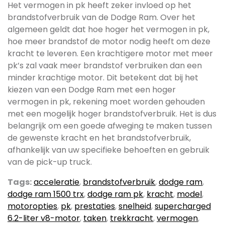
Het vermogen in pk heeft zeker invloed op het
brandstofverbruik van de Dodge Ram. Over het
algemeen geldt dat hoe hoger het vermogen in pk,
hoe meer brandstof de motor nodig heeft om deze
kracht te leveren. Een krachtigere motor met meer
pk’s zal vaak meer brandstof verbruiken dan een
minder krachtige motor. Dit betekent dat bij het
kiezen van een Dodge Ram met een hoger
vermogen in pk, rekening moet worden gehouden
met een mogelijk hoger brandstofverbruik. Het is dus
belangrijk om een goede afweging te maken tussen
de gewenste kracht en het brandstofverbruik,
afhankelijk van uw specifieke behoeften en gebruik
van de pick-up truck.
Tags:
acceleratie
,
brandstofverbruik
,
dodge ram
,
dodge ram 1500 trx
,
dodge ram pk
,
kracht
,
model
,
motoropties
,
pk
,
prestaties
,
snelheid
,
supercharged
6.2-liter v8-motor
,
taken
,
trekkracht
,
vermogen
,