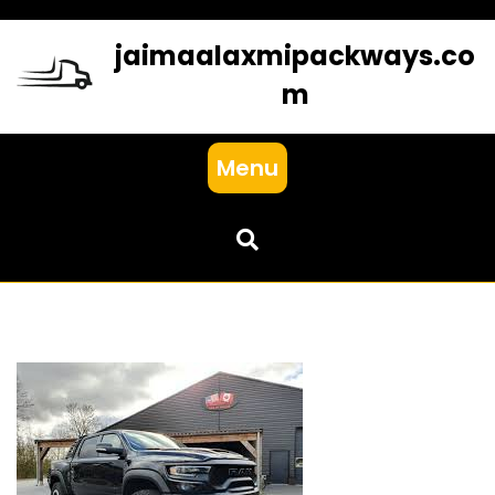
Skip
to
jaimaalaxmipackways.co
content
m
Menu