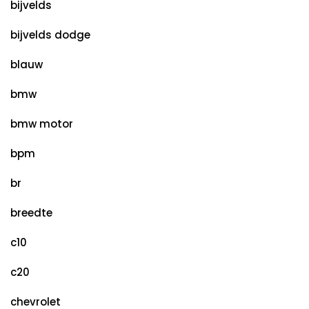
bijvelds
bijvelds dodge
blauw
bmw
bmw motor
bpm
br
breedte
c10
c20
chevrolet