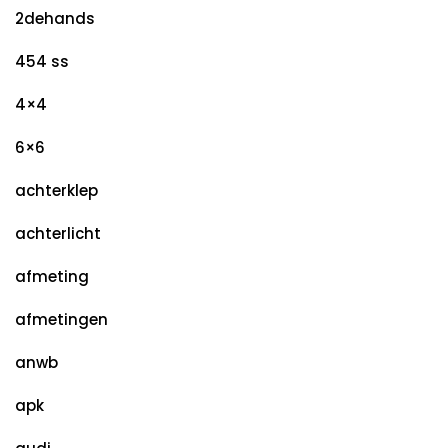
2dehands
454 ss
4×4
6×6
achterklep
achterlicht
afmeting
afmetingen
anwb
apk