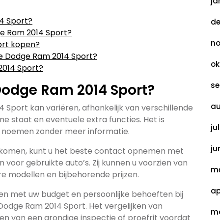
ja
14 Sport?
de
dge Ram 2014 Sport?
no
ort kopen?
de Dodge Ram 2014 Sport?
ok
2014 Sport?
se
 Dodge Ram 2014 Sport?
au
 Sport kan variëren, afhankelijk van verschillende
e staat en eventuele extra functies. Het is
ju
te noemen zonder meer informatie.
ju
e komen, kunt u het beste contact opnemen met
 voor gebruikte auto’s. Zij kunnen u voorzien van
me
re modellen en bijbehorende prijzen.
ap
en met uw budget en persoonlijke behoeften bij
odge Ram 2014 Sport. Het vergelijken van
ma
en van een grondige inspectie of proefrit voordat