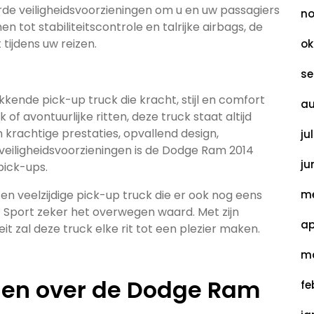
rde veiligheidsvoorzieningen om u en uw passagiers
no
ot stabiliteitscontrole en talrijke airbags, de
ijdens uw reizen.
ok
se
ende pick-up truck die kracht, stijl en comfort
au
f avontuurlijke ritten, deze truck staat altijd
n krachtige prestaties, opvallend design,
ju
eiligheidsvoorzieningen is de Dodge Ram 2014
ju
pick-ups.
n veelzijdige pick-up truck die er ook nog eens
me
4 Sport zeker het overwegen waard. Met zijn
ap
eit zal deze truck elke rit tot een plezier maken.
ma
gen over de Dodge Ram
fe