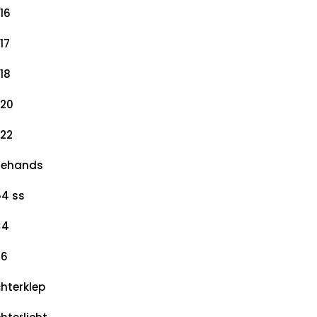
16
17
18
20
22
dehands
4 ss
×4
×6
hterklep