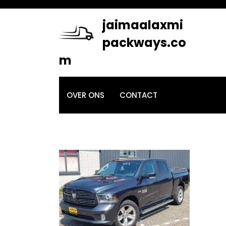
Skip
to
jaimaalaxmi
content
packways.co
m
OVER ONS
CONTACT