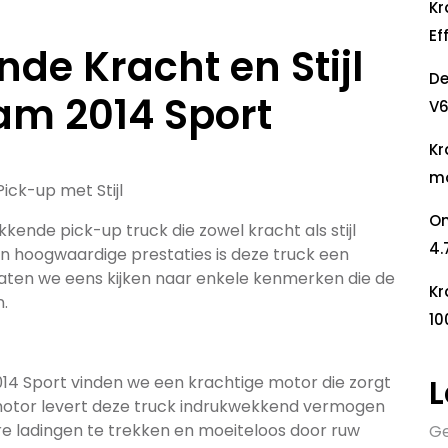
Kr
Ef
de Kracht en Stijl
De
am 2014 Sport
V6
Kr
mo
ick-up met Stijl
On
ende pick-up truck die zowel kracht als stijl
4.
 en hoogwaardige prestaties is deze truck een
Laten we eens kijken naar enkele kenmerken die de
Kr
.
10
L
4 Sport vinden we een krachtige motor die zorgt
-motor levert deze truck indrukwekkend vermogen
are ladingen te trekken en moeiteloos door ruw
Ge