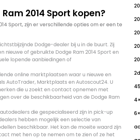
20
 Ram 2014 Sport kopen?
20
4 Sport, zijn er verschillende opties om er een te
20
htstbijzijnde Dodge-dealer bij u in de buurt. Zij
20
een nieuwe of gebruikte Dodge Ram 2014 Sport en
uele lopende aanbiedingen of
20
2
illende online marktplaatsen waar u nieuwe en
als AutoTrader, Marktplaats en Autoscout24. U
45
merken die u zoekt en contact opnemen met
ijgen over de beschikbaarheid van de Dodge Ram
4
 autodealers die gespecialiseerd zijn in pick-up
6
dealers hebben mogelijk een selectie van
ellen beschikbaar. Het kan de moeite waard zijn
ac
tact met hen op te nemen om te zien of ze het