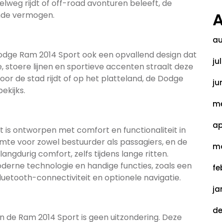
elweg rijdt of off-road avonturen beleeft, de
A
ende vermogen.
au
 Dodge Ram 2014 Sport ook een opvallend design dat
ju
le, stoere lijnen en sportieve accenten straalt deze
door de stad rijdt of op het platteland, de Dodge
ju
ekijks.
me
ap
 is ontworpen met comfort en functionaliteit in
mte voor zowel bestuurder als passagiers, en de
ma
ngdurig comfort, zelfs tijdens lange ritten.
oderne technologie en handige functies, zoals een
fe
etooth-connectiviteit en optionele navigatie.
ja
de
e, en de Ram 2014 Sport is geen uitzondering. Deze