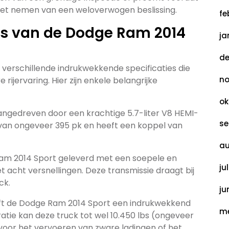
 het nemen van een weloverwogen beslissing.
fe
ies van de Dodge Ram 2014
ja
de
 verschillende indrukwekkende specificaties die
no
ijervaring. Hier zijn enkele belangrijke
ok
ngedreven door een krachtige 5.7-liter V8 HEMI-
se
van ongeveer 395 pk en heeft een koppel van
au
am 2014 Sport geleverd met een soepele en
ju
 acht versnellingen. Deze transmissie draagt bij
ck.
ju
ft de Dodge Ram 2014 Sport een indrukwekkend
me
atie kan deze truck tot wel 10.450 lbs (ongeveer
 voor het vervoeren van zware ladingen of het