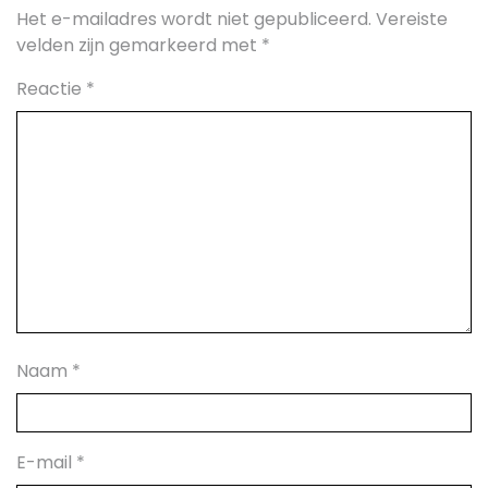
Het e-mailadres wordt niet gepubliceerd.
Vereiste
velden zijn gemarkeerd met
*
Reactie
*
Naam
*
E-mail
*