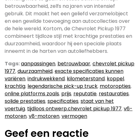
betrouwbaarheid, zelfs na jaren van intensief
gebruik. Dit maakt het een geliefd verzamelobject
en een gewilde toevoeging aan autocollecties over
de hele wereld. Kortom, de Chevrolet Pickup 1977
combineert tijdloze stijl met krachtige prestaties en
duurzaamheid, waardoor hij een speciale plaats
inneemt in de harten van autoliefhebbers.
Tags:
aanpassingen
,
betrouwbaar
,
chevrolet pickup
1977
,
duurzaamheid
,
exacte specificaties kunnen
variëren
,
indrukwekkend
,
kilometerstand
,
koppel
,
krachtig
,
legendarische pick-up truck
,
motoropties
,
online platforms zoals
,
prijs
,
reputatie
,
restauraties
,
solide prestaties
,
specificaties
,
staat van het
voertuig
,
tijdloos ontwerp.chevrolet pickup 1977
,
v6-
motoren
,
v8-motoren
,
vermogen
Geef een reactie