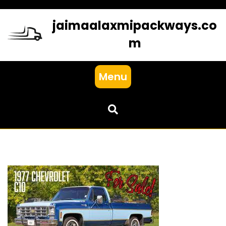
Skip
to
jaimaalaxmipackways.co
content
m
Menu