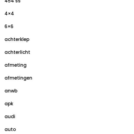
454 ss
4×4
6×6
achterklep
achterlicht
afmeting
afmetingen
anwb
apk
audi
auto