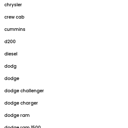
chrysler
crew cab
cummins
d200
diesel
dodg
dodge
dodge challenger
dodge charger
dodge ram
dodge ram 1500