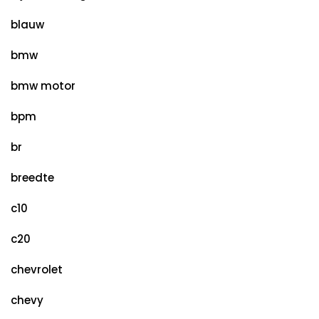
blauw
bmw
bmw motor
bpm
br
breedte
c10
c20
chevrolet
chevy