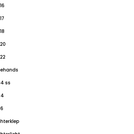
16
17
18
20
22
dehands
4 ss
×4
×6
hterklep