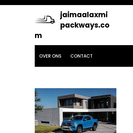
Skip
to
jaimaalaxmi
content
packways.co
m
OVER ONS
CONTACT