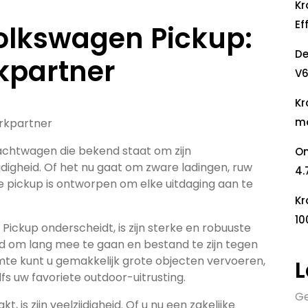
Kr
Ef
Volkswagen Pickup:
De
kpartner
V6
Kr
mo
erkpartner
achtwagen die bekend staat om zijn
On
digheid. Of het nu gaat om zware ladingen, ruw
4.
e pickup is ontworpen om elke uitdaging aan te
Kr
10
ickup onderscheidt, is zijn sterke en robuuste
d om lang mee te gaan en bestand te zijn tegen
mte kunt u gemakkelijk grote objecten vervoeren,
L
s uw favoriete outdoor-uitrusting.
Ge
is zijn veelzijdigheid. Of u nu een zakelijke