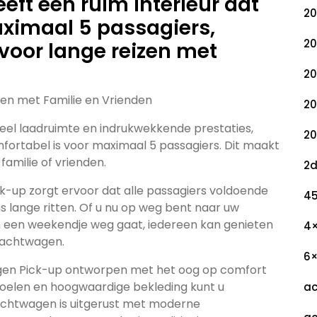
ft een ruim interieur dat
20
aximaal 5 passagiers,
20
 voor lange reizen met
20
en met Familie en Vrienden
20
veel laadruimte en indrukwekkende prestaties,
20
fortabel is voor maximaal 5 passagiers. Dit maakt
familie of vrienden.
2
k-up zorgt ervoor dat alle passagiers voldoende
45
s lange ritten. Of u nu op weg bent naar uw
 een weekendje weg gaat, iedereen kan genieten
4
rachtwagen.
6
wagen Pick-up ontworpen met het oog op comfort
elen en hoogwaardige bekleding kunt u
ac
rachtwagen is uitgerust met moderne