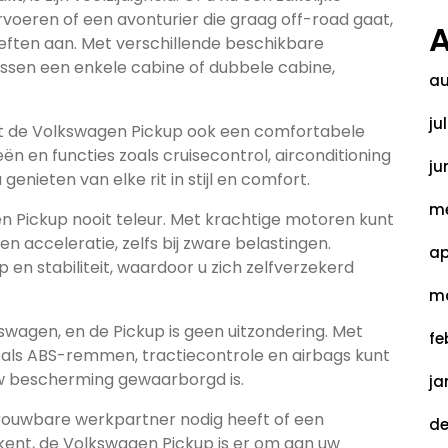
voeren of een avonturier die graag off-road gaat,
A
ften aan. Met verschillende beschikbare
ussen een enkele cabine of dubbele cabine,
au
ju
dt de Volkswagen Pickup ook een comfortabele
n en functies zoals cruisecontrol, airconditioning
ju
nieten van elke rit in stijl en comfort.
me
n Pickup nooit teleur. Met krachtige motoren kunt
 acceleratie, zelfs bij zware belastingen.
ap
 en stabiliteit, waardoor u zich zelfverzekerd
ma
Volkswagen, en de Pickup is geen uitzondering. Met
fe
oals ABS-remmen, tractiecontrole en airbags kunt
w bescherming gewaarborgd is.
ja
trouwbare werkpartner nodig heeft of een
de
rkent, de Volkswagen Pickup is er om aan uw