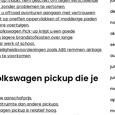
-up maakt hem geschikt om tegen verschillende
ja
​zonder problemen te vertonen.
de
 u offroad avonturen aangaan met vertrouwen
edt op oneffen oppervlakken of modderige paden
no
dere voertuigen.
olkswagen Pick-up krijgt u een goede
ok
in lagere brandstofkosten over lange
ar werk of school..
se
eiligheidsvoorzieningen zoals ABS remmen, airbags
en te voorkomen
au
ju
lkswagen pickup die je
ju
me
e aanschafprijs.
ap
itruimte dan andere pickups.
gen pickup is relatief hoog.
ma