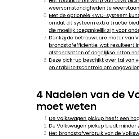
Het robuuste ontwerp van deze pick
weersomstandigheden te weerstaan ​
Met de optionele 4WD-systeem kunt
omdat dit systeem extra tractie bi
die moeilijk toegankelijk zijn voor an
Dankzij de betrouwbare motor van V
brandstofefficiëntie, wat resulteert 
afstandsritten of dagelijkse ritten na
Deze pick-up beschikt over tal van v
en stabiliteitscontrole om ongevall
4 Nadelen van de Vo
moet weten
De Volkswagen pickup heeft een hog
De Volkswagen pickup biedt minder z
Het brandstofverbruik van de Volkswa