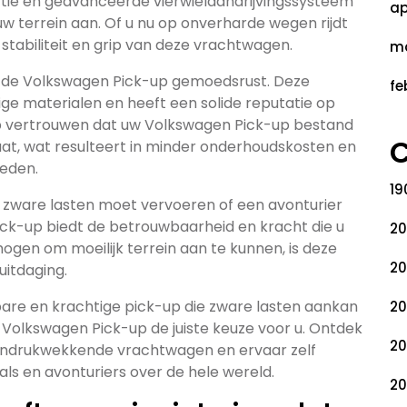
ructie en geavanceerde vierwielaandrijvingssysteem
ap
w terrein aan. Of u nu op onverharde wegen rijdt
stabiliteit en grip van deze vrachtwagen.
ma
 de Volkswagen Pick-up gemoedsrust. Deze
fe
 materialen en heeft een solide reputatie op
p vertrouwen dat uw Volkswagen Pick-up bestand
C
at, wat resulteert in minder onderhoudskosten en
eden.
19
ks zware lasten moet vervoeren of een avonturier
ick-up biedt de betrouwbaarheid en kracht die u
20
mogen om moeilijk terrein aan te kunnen, is deze
20
uitdaging.
are en krachtige pick-up die zware lasten aankan
20
de Volkswagen Pick-up de juiste keuze voor u. Ontdek
20
 indrukwekkende vrachtwagen en ervaar zelf
als en avonturiers over de hele wereld.
20