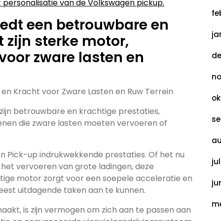
or personalisatie van de Volkswagen pickup.
fe
edt een betrouwbare en
ja
 zijn sterke motor,
 voor zware lasten en
de
no
en Kracht voor Zware Lasten en Ruw Terrein
ok
ijn betrouwbare en krachtige prestaties,
se
genen die zware lasten moeten vervoeren of
au
en Pick-up indrukwekkende prestaties. Of het nu
ju
 het vervoeren van grote ladingen, deze
htige motor zorgt voor een soepele acceleratie en
ju
est uitdagende taken aan te kunnen.
me
akt, is zijn vermogen om zich aan te passen aan