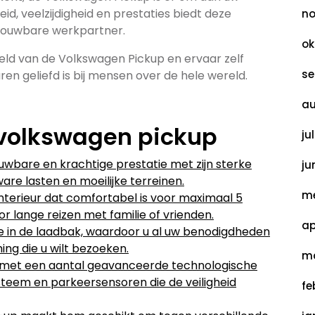
d, veelzijdigheid en prestaties biedt deze
no
trouwbare werkpartner.
ok
ld van de Volkswagen Pickup en ervaar zelf
se
en geliefd is bij mensen over de hele wereld.
au
 volkswagen pickup
ju
wbare en krachtige prestatie met zijn sterke
ju
are lasten en moeilijke terreinen.
me
nterieur dat comfortabel is voor maximaal 5
or lange reizen met familie of vrienden.
ap
e in de laadbak, waardoor u al uw benodigdheden
g die u wilt bezoeken.
ma
 met een aantal geavanceerde technologische
ysteem en parkeersensoren die de veiligheid
fe