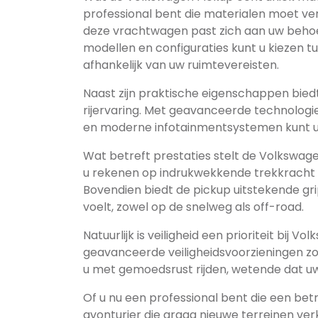
professional bent die materialen moet ver
deze vrachtwagen past zich aan uw behoe
modellen en configuraties kunt u kiezen t
afhankelijk van uw ruimtevereisten.
Naast zijn praktische eigenschappen bie
rijervaring. Met geavanceerde technologieë
en moderne infotainmentsystemen kunt u ge
Wat betreft prestaties stelt de Volkswage
u rekenen op indrukwekkende trekkracht en
Bovendien biedt de pickup uitstekende grip
voelt, zowel op de snelweg als off-road.
Natuurlijk is veiligheid een prioriteit bij 
geavanceerde veiligheidsvoorzieningen z
u met gemoedsrust rijden, wetende dat u
Of u nu een professional bent die een be
avonturier die graag nieuwe terreinen ve