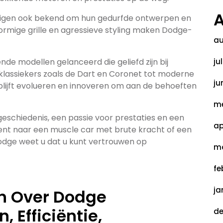
A
uigen ook bekend om hun gedurfde ontwerpen en
ormige grille en agressieve styling maken Dodge-
au
de modellen gelanceerd die geliefd zijn bij
ju
 klassiekers zoals de Dart en Coronet tot moderne
ju
blijft evolueren en innoveren om aan de behoeften
me
eschiedenis, een passie voor prestaties en een
ap
 bent naar een muscle car met brute kracht of een
Dodge weet u dat u kunt vertrouwen op
ma
fe
ja
n Over Dodge
, Efficiëntie,
de