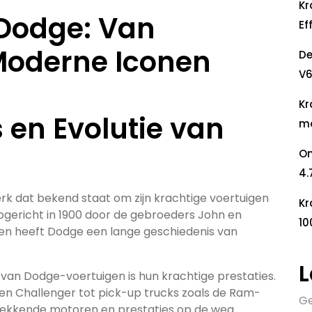
Kr
 Dodge: Van
Ef
 Moderne Iconen
De
V6
Kr
 en Evolutie van
mo
On
4.
k dat bekend staat om zijn krachtige voertuigen
Kr
gericht in 1900 door de gebroeders John en
10
dien heeft Dodge een lange geschiedenis van
L
an Dodge-voertuigen is hun krachtige prestaties.
en Challenger tot pick-up trucks zoals de Ram-
Ge
wekkende motoren en prestaties op de weg.