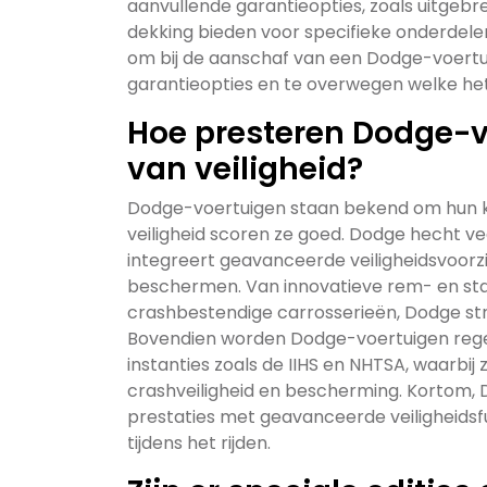
aanvullende garantieopties, zoals uitgebre
dekking bieden voor specifieke onderdele
om bij de aanschaf van een Dodge-voertu
garantieopties en te overwegen welke het
Hoe presteren Dodge-v
van veiligheid?
Dodge-voertuigen staan bekend om hun kr
veiligheid scoren ze goed. Dodge hecht vee
integreert geavanceerde veiligheidsvoorz
beschermen. Van innovatieve rem- en sta
crashbestendige carrosserieën, Dodge stre
Bovendien worden Dodge-voertuigen rege
instanties zoals de IIHS en NHTSA, waarbi
crashveiligheid en bescherming. Kortom,
prestaties met geavanceerde veiligheids
tijdens het rijden.