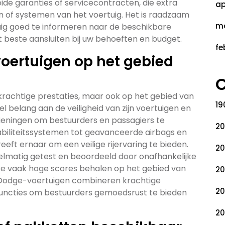
ide garanties of servicecontracten, die extra
ap
n of systemen van het voertuig. Het is raadzaam
ma
ig goed te informeren naar de beschikbare
 beste aansluiten bij uw behoeften en budget.
fe
oertuigen op het gebied
C
achtige prestaties, maar ook op het gebied van
19
l belang aan de veiligheid van zijn voertuigen en
ieningen om bestuurders en passagiers te
20
biliteitssystemen tot geavanceerde airbags en
eft ernaar om een veilige rijervaring te bieden.
20
lmatig getest en beoordeeld door onafhankelijke
j ze vaak hoge scores behalen op het gebied van
20
 Dodge-voertuigen combineren krachtige
20
functies om bestuurders gemoedsrust te bieden
20