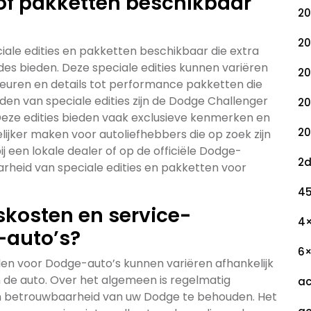
s of pakketten beschikbaar
20
20
iale edities en pakketten beschikbaar die extra
des bieden. Deze speciale edities kunnen variëren
20
leuren en details tot performance pakketten die
en van speciale edities zijn de Dodge Challenger
20
Deze edities bieden vaak exclusieve kenmerken en
20
ijker maken voor autoliefhebbers die op zoek zijn
ij een lokale dealer of op de officiële Dodge-
2
rheid van speciale edities en pakketten voor
45
skosten en service-
4
-auto’s?
6
en voor Dodge-auto’s kunnen variëren afhankelijk
 de auto. Over het algemeen is regelmatig
ac
en betrouwbaarheid van uw Dodge te behouden. Het