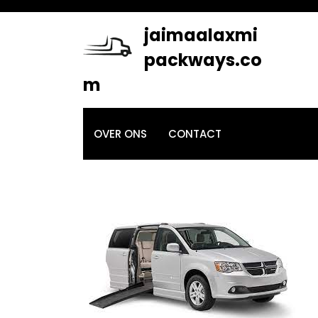
Skip
to
jaimaalaxmi
content
packways.co
m
OVER ONS
CONTACT