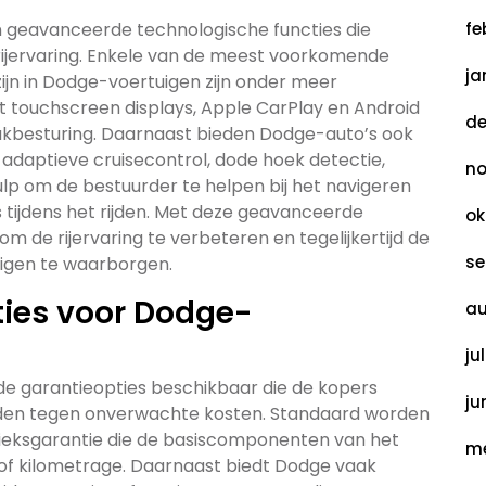
 geavanceerde technologische functies die
fe
rijervaring. Enkele van de meest voorkomende
ja
ijn in Dodge-voertuigen zijn onder meer
touchscreen displays, Apple CarPlay en Android
de
aakbesturing. Daarnaast bieden Dodge-auto’s ook
s adaptieve cruisecontrol, dode hoek detectie,
no
 om de bestuurder te helpen bij het navigeren
 tijdens het rijden. Met deze geavanceerde
ok
om de rijervaring te verbeteren en tegelijkertijd de
se
tuigen te waarborgen.
ties voor Dodge-
au
ju
nde garantieopties beschikbaar die de kopers
ju
den tegen onverwachte kosten. Standaard worden
ieksgarantie die de basiscomponenten van het
me
of kilometrage. Daarnaast biedt Dodge vaak