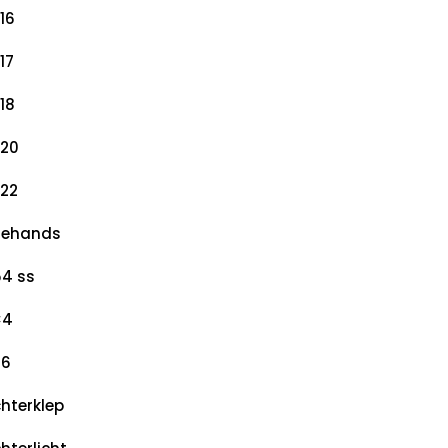
16
17
18
20
22
dehands
4 ss
×4
×6
hterklep