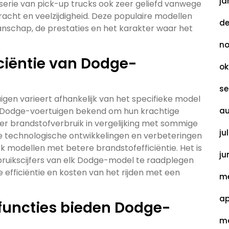
ja
erie van pick-up trucks ook zeer geliefd vanwege
acht en veelzijdigheid. Deze populaire modellen
de
schap, de prestaties en het karakter waar het
no
iciëntie van Dodge-
ok
se
gen varieert afhankelijk van het specifieke model
 Dodge-voertuigen bekend om hun krachtige
au
oger brandstofverbruik in vergelijking met sommige
ju
 technologische ontwikkelingen en verbeteringen
ok modellen met betere brandstofefficiëntie. Het is
ju
bruikscijfers van elk Dodge-model te raadplegen
 efficiëntie en kosten van het rijden met een
me
ap
functies bieden Dodge-
ma