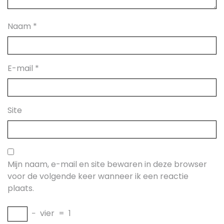
Naam
*
E-mail
*
Site
Mijn naam, e-mail en site bewaren in deze browser
voor de volgende keer wanneer ik een reactie
plaats.
−
vier
=
1