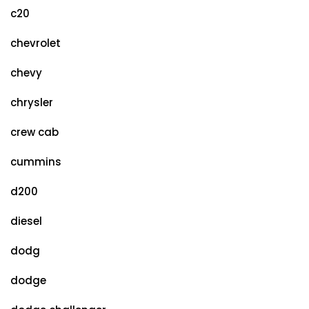
c20
chevrolet
chevy
chrysler
crew cab
cummins
d200
diesel
dodg
dodge