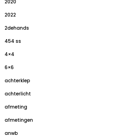
2020
2022
2dehands
454 ss
4×4
6×6
achterklep
achterlicht
afmeting
afmetingen
anwb