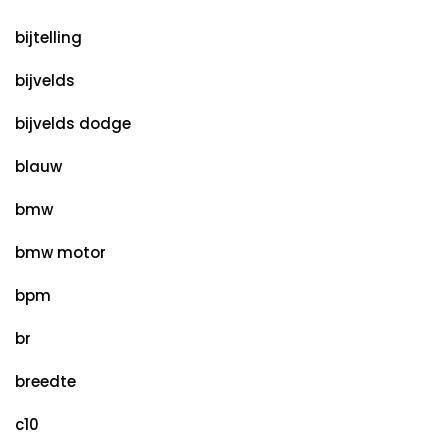
bijtelling
bijvelds
bijvelds dodge
blauw
bmw
bmw motor
bpm
br
breedte
c10