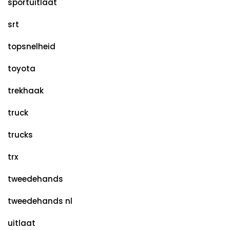
sportuitlaat
srt
topsnelheid
toyota
trekhaak
truck
trucks
trx
tweedehands
tweedehands nl
uitlaat