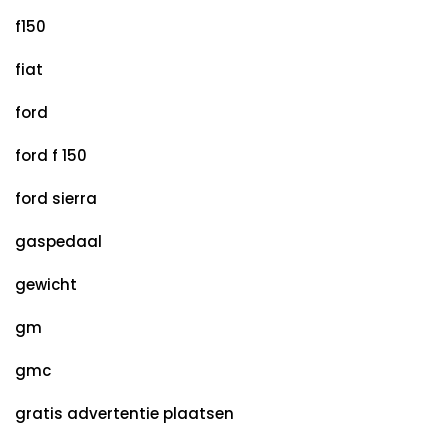
f150
fiat
ford
ford f 150
ford sierra
gaspedaal
gewicht
gm
gmc
gratis advertentie plaatsen