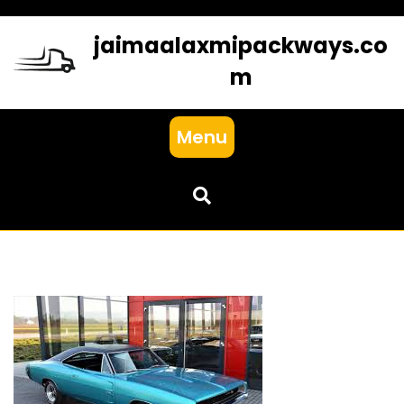
Skip
to
jaimaalaxmipackways.co
content
m
Menu