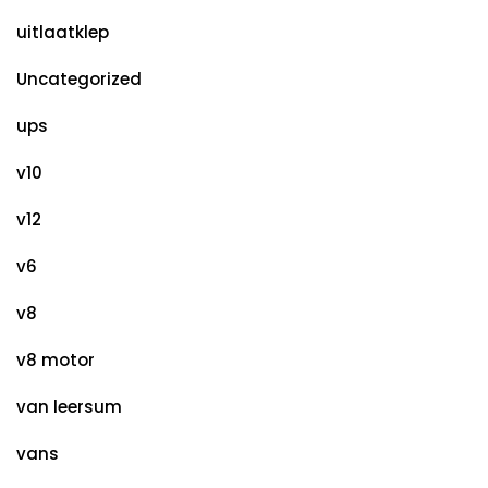
uitlaatklep
Uncategorized
ups
v10
v12
v6
v8
v8 motor
van leersum
vans