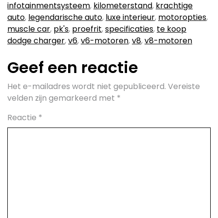
infotainmentsysteem
,
kilometerstand
,
krachtige
auto
,
legendarische auto
,
luxe interieur
,
motoropties
,
muscle car
,
pk's
,
proefrit
,
specificaties
,
te koop
dodge charger
,
v6
,
v6-motoren
,
v8
,
v8-motoren
Geef een reactie
Het e-mailadres wordt niet gepubliceerd.
Vereiste
velden zijn gemarkeerd met
*
Reactie
*