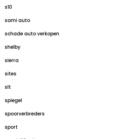
s10
sami auto
schade auto verkopen
shelby
sierra
sites
slt
spiegel
spoorverbreders
sport