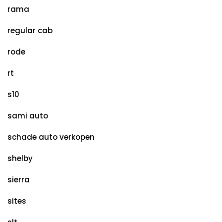
rama
regular cab
rode
rt
s10
sami auto
schade auto verkopen
shelby
sierra
sites