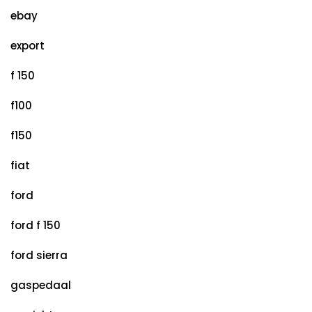
ebay
export
f 150
f100
f150
fiat
ford
ford f 150
ford sierra
gaspedaal