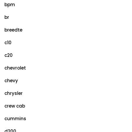
bpm
br
breedte
c10
c20
chevrolet
chevy
chrysler
crew cab
cummins
d200