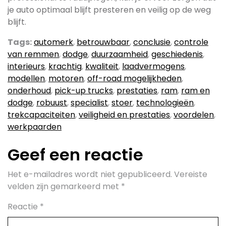
je auto optimaal blijft presteren en veilig op de weg
blijft.
Tags:
automerk
,
betrouwbaar
,
conclusie
,
controle
van remmen
,
dodge
,
duurzaamheid
,
geschiedenis
,
interieurs
,
krachtig
,
kwaliteit
,
laadvermogens
,
modellen
,
motoren
,
off-road mogelijkheden
,
onderhoud
,
pick-up trucks
,
prestaties
,
ram
,
ram en
dodge
,
robuust
,
specialist
,
stoer
,
technologieën
,
trekcapaciteiten
,
veiligheid en prestaties
,
voordelen
,
werkpaarden
Geef een reactie
Het e-mailadres wordt niet gepubliceerd.
Vereiste
velden zijn gemarkeerd met
*
Reactie
*