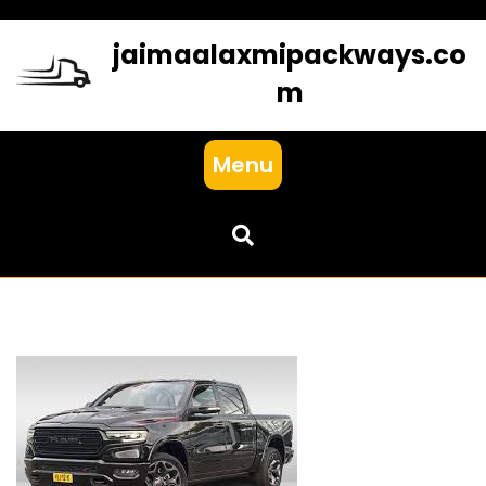
Skip
to
jaimaalaxmipackways.co
content
m
Menu