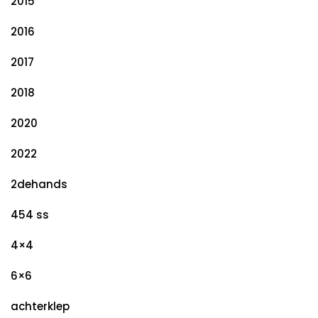
2015
2016
2017
2018
2020
2022
2dehands
454 ss
4×4
6×6
achterklep