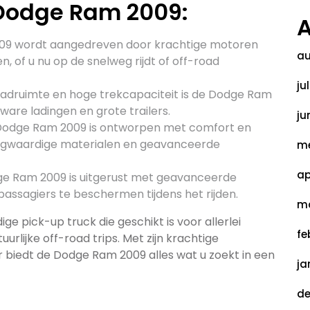
Dodge Ram 2009:
A
9 wordt aangedreven door krachtige motoren
au
, of u nu op de snelweg rijdt of off-road
ju
adruimte en hoge trekcapaciteit is de Dodge Ram
ware ladingen en grote trailers.
ju
 Dodge Ram 2009 is ontworpen met comfort en
hoogwaardige materialen en geavanceerde
me
ap
e Ram 2009 is uitgerust met geavanceerde
passagiers te beschermen tijdens het rijden.
ma
ge pick-up truck die geschikt is voor allerlei
fe
uurlijke off-road trips. Met zijn krachtige
ur biedt de Dodge Ram 2009 alles wat u zoekt in een
ja
de