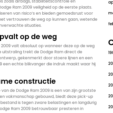
s zoals airbags, stabiliteitscontrole en
ap
dge Ram 2009 veiligheid op de eerste plaats.
iseren van risico’s en bieden gemoedsrust voor
ma
 met vertrouwen de weg op kunnen gaan, wetende
fe
nverwachte situaties.
opvalt op de weg
C
 2009 valt absoluut op wanneer deze op de weg
e uitstraling trekt de Dodge Ram direct de
19
ontwerp, gekenmerkt door stoere lijnen en een
20
een echte blikvanger die indruk maakt waar hij
20
ame constructie
20
van de Dodge Ram 2009 is een van zijn grootste
20
 en vakmanschap gebouwd, biedt deze pick-up
e bestand is tegen zware belastingen en langdurig
20
e Dodge Ram 2009 betrouwbaar presteren in