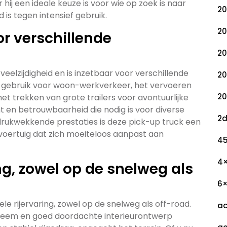
j een ideale keuze is voor wie op zoek is naar
20
is tegen intensief gebruik.
20
or verschillende
20
elzijdigheid en is inzetbaar voor verschillende
20
s gebruik voor woon-werkverkeer, het vervoeren
20
et trekken van grote trailers voor avontuurlijke
t en betrouwbaarheid die nodig is voor diverse
2
ndrukwekkende prestaties is deze pick-up truck een
 voertuig dat zich moeiteloos aanpast aan
45
4
ng, zowel op de snelweg als
6
 rijervaring, zowel op de snelweg als off-road.
ac
steem en goed doordachte interieurontwerp