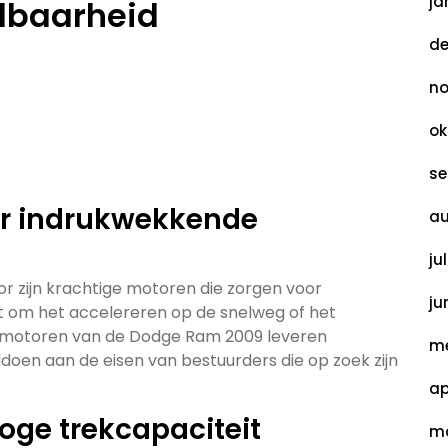
ja
dbaarheid
de
no
ok
se
or indrukwekkende
au
ju
 zijn krachtige motoren die zorgen voor
ju
t om het accelereren op de snelweg of het
e motoren van de Dodge Ram 2009 leveren
me
doen aan de eisen van bestuurders die op zoek zijn
ap
oge trekcapaciteit
ma