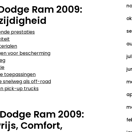
 Dodge Ram 2009:
no
zijdigheid
ok
se
nde prestaties
teit
au
erialen
gen voor bescherming
ju
weg
ie
ju
nde toepassingen
e snelweg als off-road
me
an pick-up trucks
ap
ma
 Dodge Ram 2009:
fe
ijs, Comfort,