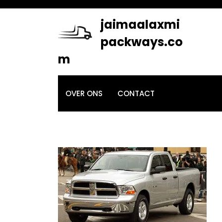
Skip
to
jaimaalaxmi
content
packways.co
m
OVER ONS
CONTACT