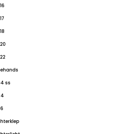
16
17
18
20
22
dehands
4 ss
×4
×6
hterklep