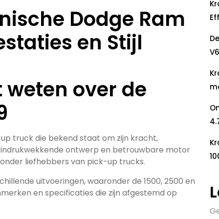
Kr
conische Dodge Ram
Ef
staties en Stijl
De
V6
Kr
t weten over de
mo
9
On
4.
up truck die bekend staat om zijn kracht,
Kr
zijn indrukwekkende ontwerp en betrouwbare motor
10
 onder liefhebbers van pick-up trucks.
chillende uitvoeringen, waaronder de 1500, 2500 en
L
merken en specificaties die zijn afgestemd op
Ge