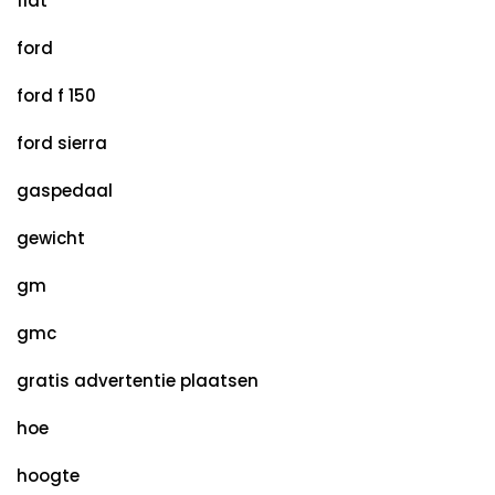
fiat
ford
ford f 150
ford sierra
gaspedaal
gewicht
gm
gmc
gratis advertentie plaatsen
hoe
hoogte