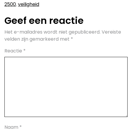
2500
,
veiligheid
Geef een reactie
Het e-mailadres wordt niet gepubliceerd.
Vereiste
velden zijn gemarkeerd met
*
Reactie
*
Naam
*