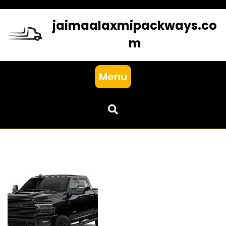
Skip
to
jaimaalaxmipackways.co
content
m
Menu