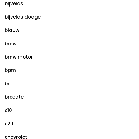
bijvelds
bijvelds dodge
blauw
bmw
bmw motor
bpm
br
breedte
c10
c20
chevrolet