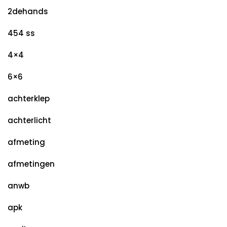
2dehands
454 ss
4×4
6×6
achterklep
achterlicht
afmeting
afmetingen
anwb
apk