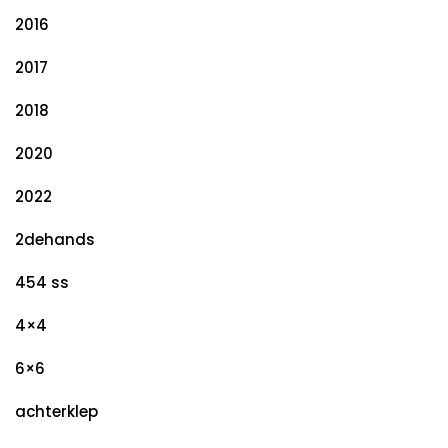
2016
2017
2018
2020
2022
2dehands
454 ss
4×4
6×6
achterklep