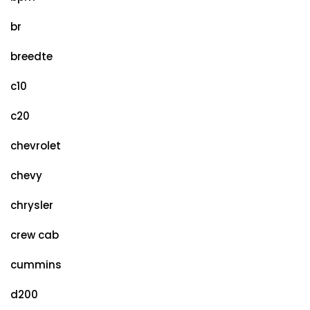
br
breedte
c10
c20
chevrolet
chevy
chrysler
crew cab
cummins
d200