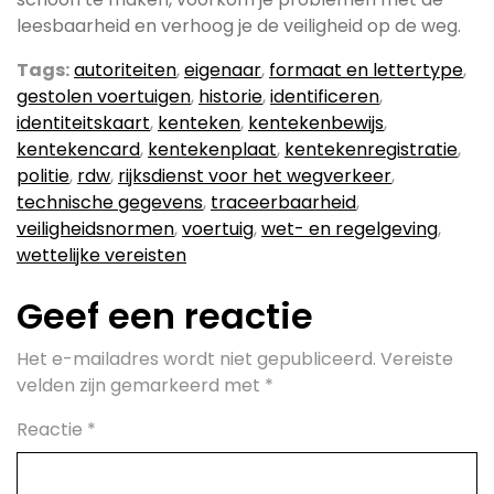
leesbaarheid en verhoog je de veiligheid op de weg.
Tags:
autoriteiten
,
eigenaar
,
formaat en lettertype
,
gestolen voertuigen
,
historie
,
identificeren
,
identiteitskaart
,
kenteken
,
kentekenbewijs
,
kentekencard
,
kentekenplaat
,
kentekenregistratie
,
politie
,
rdw
,
rijksdienst voor het wegverkeer
,
technische gegevens
,
traceerbaarheid
,
veiligheidsnormen
,
voertuig
,
wet- en regelgeving
,
wettelijke vereisten
Geef een reactie
Het e-mailadres wordt niet gepubliceerd.
Vereiste
velden zijn gemarkeerd met
*
Reactie
*