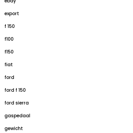
ebay
export
f 150
f100
f150
fiat
ford
ford f 150
ford sierra
gaspedaal
gewicht