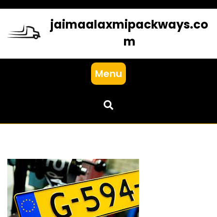
Skip
to
jaimaalaxmipackways.co
content
m
Menu