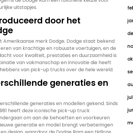
gen is de Dodge Ram een favoriete keuze voor
ijke uitstapjes.
fe
produceerd door het
ja
dge
de
et Amerikaanse merk Dodge. Dodge staat bekend
no
ceren van krachtige en robuuste voertuigen, en de
cht voor kwaliteit, prestaties en duurzaamheid is
ok
inatie van vakmanschap en innovatie die heeft
efhebbers van pick-up trucks over de hele wereld.
se
rschillende generaties en
au
ju
rschillende generaties en modellen gekend. Sinds
ju
1981 heeft deze iconische pick-up truck
 ondergaan om aan de behoeften en voorkeuren
me
 nieuwe generatie en model brengt verbeteringen
e en design, waardoor de Dodge Ram een tijdloze