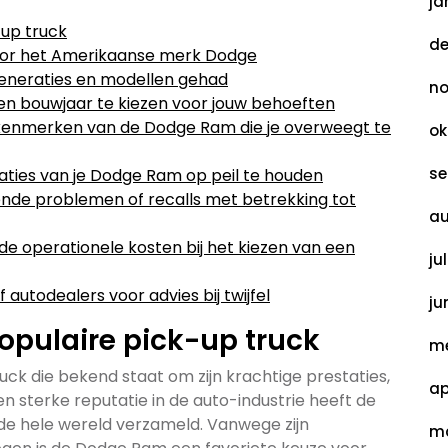
ja
-up truck
de
oor het Amerikaanse merk Dodge
eneraties en modellen gehad
no
l en bouwjaar te kiezen voor jouw behoeften
en kenmerken van de Dodge Ram die je overweegt te
ok
se
aties van je Dodge Ram op peil te houden
ende problemen of recalls met betrekking tot
au
e operationele kosten bij het kiezen van een
ju
autodealers voor advies bij twijfel
ju
opulaire pick-up truck
me
ck die bekend staat om zijn krachtige prestaties,
ap
n sterke reputatie in de auto-industrie heeft de
e hele wereld verzameld. Vanwege zijn
ma