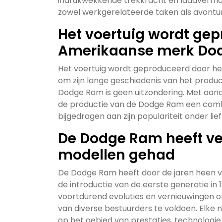
indrukwekkende trekkracht en laadvermo
zowel werkgerelateerde taken als avontuurl
Het voertuig wordt ge
Amerikaanse merk Do
Het voertuig wordt geproduceerd door h
om zijn lange geschiedenis van het produ
Dodge Ram is geen uitzondering. Met aanda
de productie van de Dodge Ram een comb
bijgedragen aan zijn populariteit onder li
De Dodge Ram heeft ve
modellen gehad
De Dodge Ram heeft door de jaren heen ve
de introductie van de eerste generatie in 
voortdurend evoluties en vernieuwingen
van diverse bestuurders te voldoen. Elke
op het gebied van prestaties, technologi