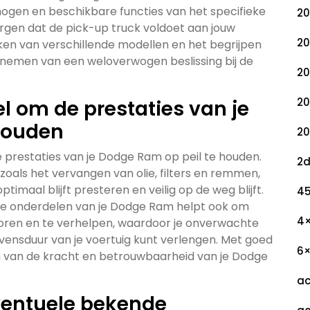
mogen en beschikbare functies van het specifieke
20
zorgen dat de pick-up truck voldoet aan jouw
20
ken van verschillende modellen en het begrijpen
et nemen van een weloverwogen beslissing bij de
20
20
l om de prestaties van je
houden
20
 prestaties van je Dodge Ram op peil te houden.
2
zoals het vervangen van olie, filters en remmen,
timaal blijft presteren en veilig op de weg blijft.
45
le onderdelen van je Dodge Ram helpt ook om
4
poren en te verhelpen, waardoor je onverwachte
ensduur van je voertuig kunt verlengen. Met goed
6
n van de kracht en betrouwbaarheid van je Dodge
ac
eventuele bekende