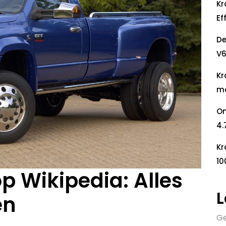
Kr
Ef
De
V6
Kr
mo
On
4.
Kr
10
 Wikipedia: Alles
L
en
Ge