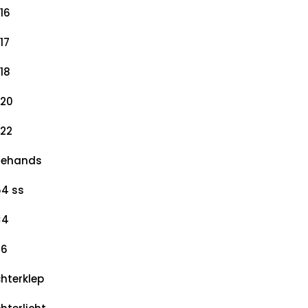
16
17
18
20
22
dehands
4 ss
×4
×6
hterklep