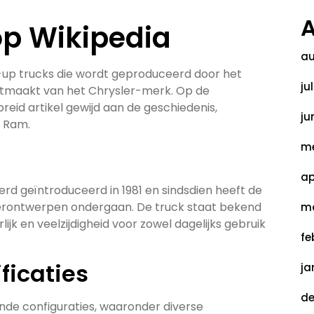
A
p Wikipedia
au
-up trucks die wordt geproduceerd door het
ju
itmaakt van het Chrysler-merk. Op de
breid artikel gewijd aan de geschiedenis,
ju
e Ram.
me
ap
d geïntroduceerd in 1981 en sindsdien heeft de
erontwerpen ondergaan. De truck staat bekend
ma
lijk en veelzijdigheid voor zowel dagelijks gebruik
fe
ficaties
ja
de
ende configuraties, waaronder diverse