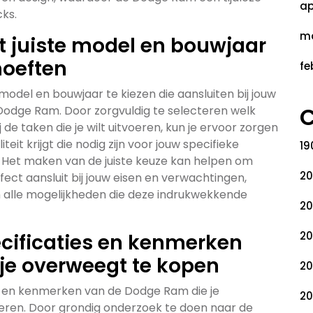
ap
cks.
ma
et juiste model en bouwjaar
hoeften
fe
 model en bouwjaar te kiezen die aansluiten bij jouw
C
Dodge Ram. Door zorgvuldig te selecteren welk
de taken die je wilt uitvoeren, kun je ervoor zorgen
teit krijgt die nodig zijn voor jouw specifieke
19
. Het maken van de juiste keuze kan helpen om
20
ct aansluit bij jouw eisen en verwachtingen,
 alle mogelijkheden die deze indrukwekkende
20
20
pecificaties en kenmerken
je overweegt te kopen
20
ies en kenmerken van de Dodge Ram die je
20
eren. Door grondig onderzoek te doen naar de