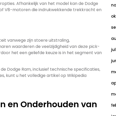
opties. Afhankelijk van het model kan de Dodge
no
 of V8-motoren die indrukwekkende trekkracht en
ok
se
au
it vanwege zijn stoere uitstraling,
naren waarderen de veelzijdigheid van deze pick-
ju
aardoor het een geliefde keuze is in het segment van
ju
de Dodge Ram, inclusief technische specificaties,
me
, kunt u het volledige artikel op Wikipedia
ap
ma
zen en Onderhouden van
fe