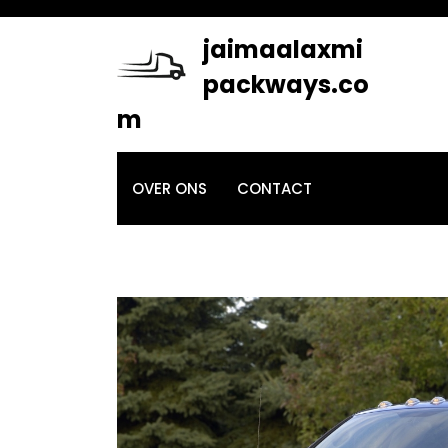
Skip
to
jaimaalaxmi
content
packways.co
m
OVER ONS
CONTACT