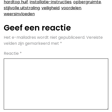
hardtop huif
,
installatie-instructies
,
opbergruimte
,
stijlvolle uitstraling
,
veiligheid
,
voordelen
,
weersinvloeden
Geef een reactie
Het e-mailadres wordt niet gepubliceerd.
Vereiste
velden zijn gemarkeerd met
*
Reactie
*