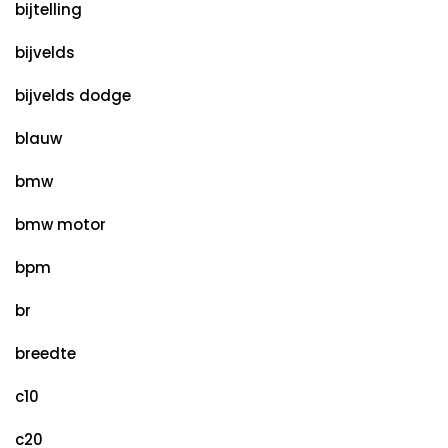
bijtelling
bijvelds
bijvelds dodge
blauw
bmw
bmw motor
bpm
br
breedte
c10
c20