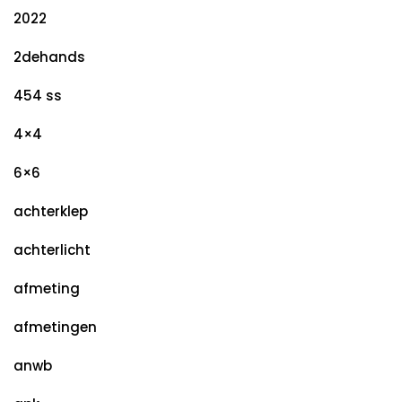
2022
2dehands
454 ss
4×4
6×6
achterklep
achterlicht
afmeting
afmetingen
anwb