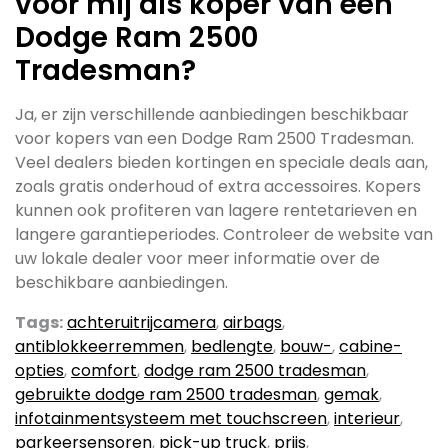
voor mij als koper van een
Dodge Ram 2500
Tradesman?
Ja, er zijn verschillende aanbiedingen beschikbaar
voor kopers van een Dodge Ram 2500 Tradesman.
Veel dealers bieden kortingen en speciale deals aan,
zoals gratis onderhoud of extra accessoires. Kopers
kunnen ook profiteren van lagere rentetarieven en
langere garantieperiodes. Controleer de website van
uw lokale dealer voor meer informatie over de
beschikbare aanbiedingen.
Tags:
achteruitrijcamera
,
airbags
,
antiblokkeerremmen
,
bedlengte
,
bouw-
,
cabine-
opties
,
comfort
,
dodge ram 2500 tradesman
,
gebruikte dodge ram 2500 tradesman
,
gemak
,
infotainmentsysteem met touchscreen
,
interieur
,
parkeersensoren
,
pick-up truck
,
prijs
,