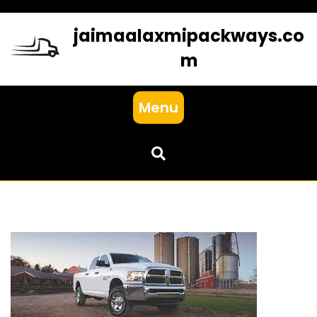
Skip
to
jaimaalaxmipackways.co
content
m
Menu