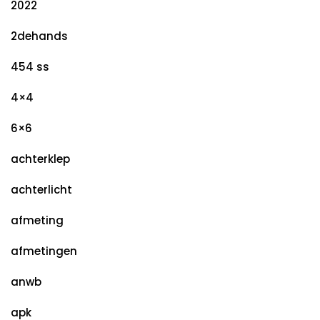
2022
2dehands
454 ss
4×4
6×6
achterklep
achterlicht
afmeting
afmetingen
anwb
apk