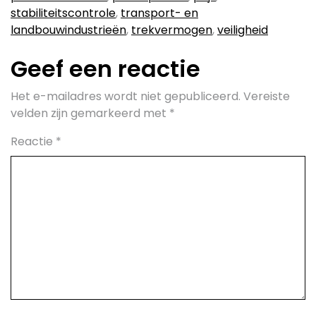
stabiliteitscontrole
,
transport- en
landbouwindustrieën
,
trekvermogen
,
veiligheid
Geef een reactie
Het e-mailadres wordt niet gepubliceerd.
Vereiste
velden zijn gemarkeerd met
*
Reactie
*