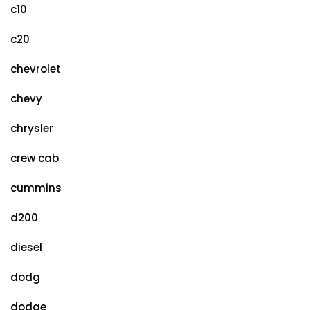
c10
c20
chevrolet
chevy
chrysler
crew cab
cummins
d200
diesel
dodg
dodge