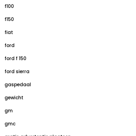
f100
f150
fiat
ford
ford f 150
ford sierra
gaspedaal
gewicht
gm
gmc