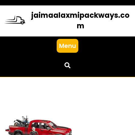
Skip
to
jaimaalaxmipackways.co
content
m
Menu