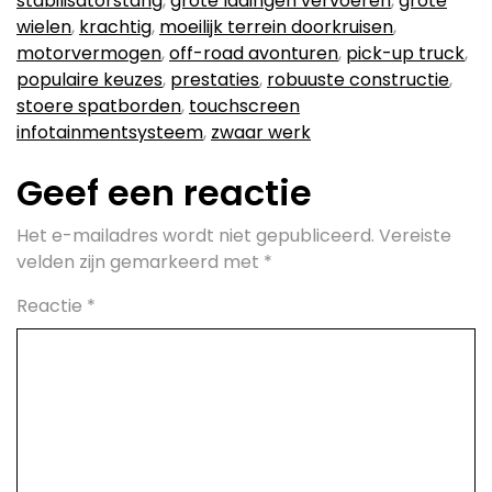
stabilisatorstang
,
grote ladingen vervoeren
,
grote
wielen
,
krachtig
,
moeilijk terrein doorkruisen
,
motorvermogen
,
off-road avonturen
,
pick-up truck
,
populaire keuzes
,
prestaties
,
robuuste constructie
,
stoere spatborden
,
touchscreen
infotainmentsysteem
,
zwaar werk
Geef een reactie
Het e-mailadres wordt niet gepubliceerd.
Vereiste
velden zijn gemarkeerd met
*
Reactie
*