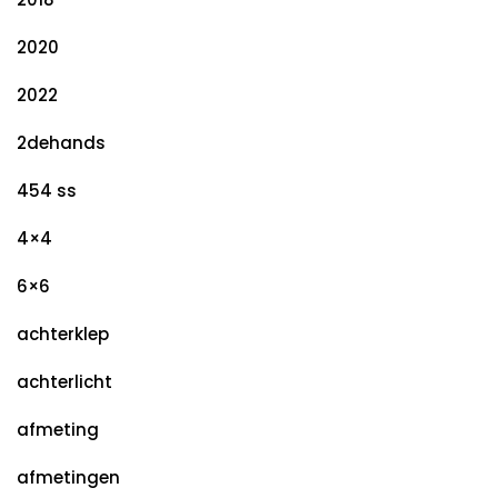
2020
2022
2dehands
454 ss
4×4
6×6
achterklep
achterlicht
afmeting
afmetingen