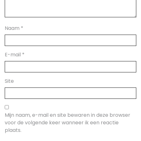
Naam
*
E-mail
*
Site
Mijn naam, e-mail en site bewaren in deze browser
voor de volgende keer wanneer ik een reactie
plaats.