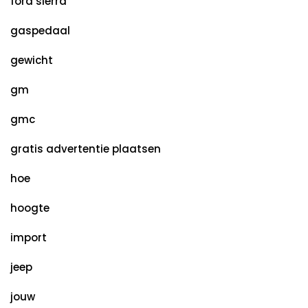
ford sierra
gaspedaal
gewicht
gm
gmc
gratis advertentie plaatsen
hoe
hoogte
import
jeep
jouw