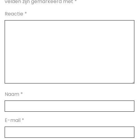
velden zijn gemarkeerd met
*
Reactie
*
Naam
*
E-mail
*