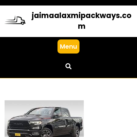
Skip
to
jaimaalaxmipackways.co
content
m
Menu