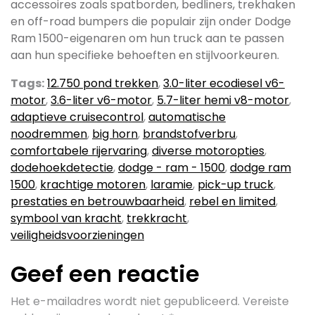
accessoires zoals spatborden, bedliners, trekhaken
en off-road bumpers die populair zijn onder Dodge
Ram 1500-eigenaren om hun truck aan te passen
aan hun specifieke behoeften en stijlvoorkeuren.
Tags:
12.750 pond trekken
,
3.0-liter ecodiesel v6-
motor
,
3.6-liter v6-motor
,
5.7-liter hemi v8-motor
,
adaptieve cruisecontrol
,
automatische
noodremmen
,
big horn
,
brandstofverbru
,
comfortabele rijervaring
,
diverse motoropties
,
dodehoekdetectie
,
dodge - ram - 1500
,
dodge ram
1500
,
krachtige motoren
,
laramie
,
pick-up truck
,
prestaties en betrouwbaarheid
,
rebel en limited
,
symbool van kracht
,
trekkracht
,
veiligheidsvoorzieningen
Geef een reactie
Het e-mailadres wordt niet gepubliceerd.
Vereiste