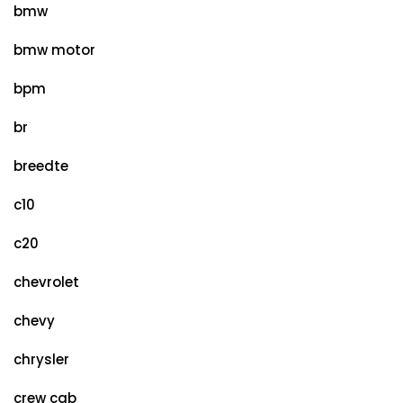
bmw
bmw motor
bpm
br
breedte
c10
c20
chevrolet
chevy
chrysler
crew cab