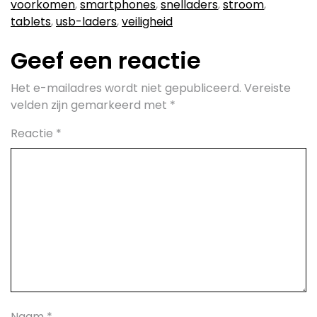
voorkomen
,
smartphones
,
snelladers
,
stroom
,
tablets
,
usb-laders
,
veiligheid
Geef een reactie
Het e-mailadres wordt niet gepubliceerd.
Vereiste
velden zijn gemarkeerd met
*
Reactie
*
Naam
*