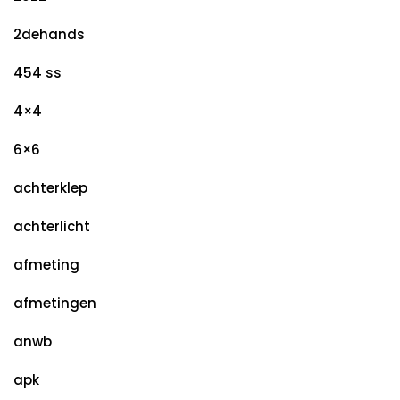
2dehands
454 ss
4×4
6×6
achterklep
achterlicht
afmeting
afmetingen
anwb
apk