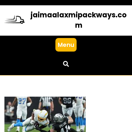
Skip
to
jaimaalaxmipackways.co
content
m
Menu