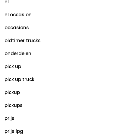
nl
nl occasion
occasions
oldtimer trucks
onderdelen
pick up
pick up truck
pickup
pickups
prijs
prijs lpg