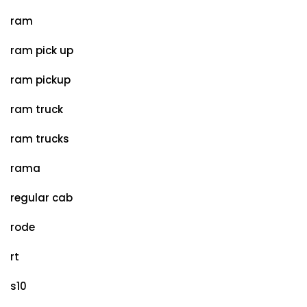
ram
ram pick up
ram pickup
ram truck
ram trucks
rama
regular cab
rode
rt
s10