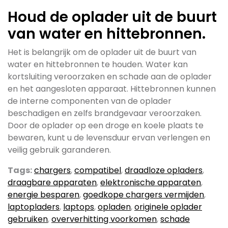
Houd de oplader uit de buurt
van water en hittebronnen.
Het is belangrijk om de oplader uit de buurt van
water en hittebronnen te houden. Water kan
kortsluiting veroorzaken en schade aan de oplader
en het aangesloten apparaat. Hittebronnen kunnen
de interne componenten van de oplader
beschadigen en zelfs brandgevaar veroorzaken.
Door de oplader op een droge en koele plaats te
bewaren, kunt u de levensduur ervan verlengen en
veilig gebruik garanderen.
Tags:
chargers
,
compatibel
,
draadloze opladers
,
draagbare apparaten
,
elektronische apparaten
,
energie besparen
,
goedkope chargers vermijden
,
laptopladers
,
laptops
,
opladen
,
originele oplader
gebruiken
,
oververhitting voorkomen
,
schade