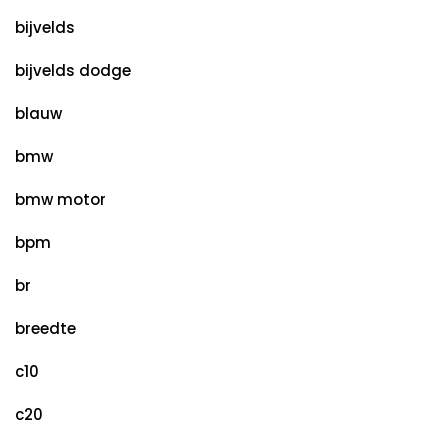
bijvelds
bijvelds dodge
blauw
bmw
bmw motor
bpm
br
breedte
c10
c20