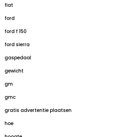
fiat
ford
ford f 150
ford sierra
gaspedaal
gewicht
gm
gmc
gratis advertentie plaatsen
hoe
hoogte