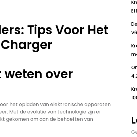
Kr
Ef
De
ers: Tips Voor Het
V6
 Charger
Kr
mo
On
t weten over
4.
Kr
10
 voor het opladen van elektronische apparaten
r. Met de evolutie van technologie zijn er
L
arkt gekomen om aan de behoeften van
Ge