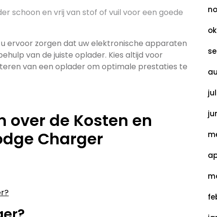
no
 schoon en vrij van stof of vuil voor een goede
ok
t u ervoor zorgen dat uw elektronische apparaten
se
hulp van de juiste oplader. Kies altijd voor
cteren van een oplader om optimale prestaties te
au
ju
ju
n over de Kosten en
Dodge Charger
me
ap
ma
er?
fe
ger?