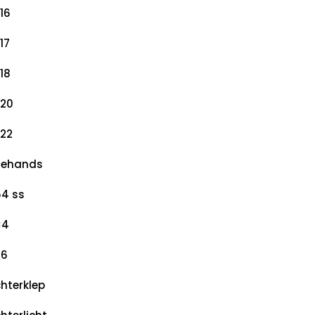
16
17
18
20
22
dehands
4 ss
×4
×6
hterklep