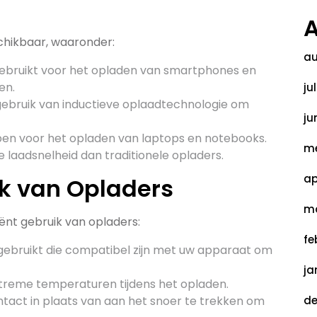
A
schikbaar, waaronder:
au
bruikt voor het opladen van smartphones en
en.
ju
bruik van inductieve oplaadtechnologie om
ju
en voor het opladen van laptops en notebooks.
me
 laadsnelheid dan traditionele opladers.
ap
ik van Opladers
ma
ciënt gebruik van opladers:
fe
 gebruikt die compatibel zijn met uw apparaat om
ja
xtreme temperaturen tijdens het opladen.
ntact in plaats van aan het snoer te trekken om
de