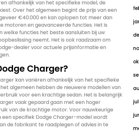
en afhankelijk van het specifieke model, de
fe
 kiest. Over het algemeen begint de prijs van een
ngeveer €40.000 en kan oplopen tot meer dan
ja
e motoren en geavanceerde functies. Het is
welke functies het beste aansluiten bij uw
de
opbeslissing neemt. Het is ook raadzaam om
ge-dealer voor actuele prijsinformatie en
no
gen.
ok
 Dodge Charger?
se
rger kan variëren afhankelijk van het specifieke
r het algemeen hebben de nieuwere modellen van
au
rbruik voor een krachtige sedan. Het is belangrijk
ju
Charger vaak gepaard gaan met een hoger
ebruik van de krachtige motor. Voor nauwkeurige
ju
an een specifiek Dodge Charger-model wordt
an de fabrikant te raadplegen of advies in te
me