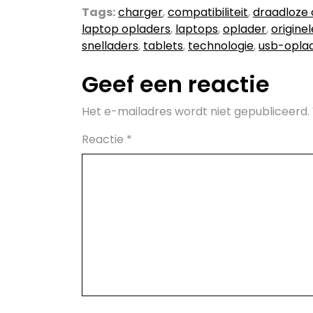
Tags:
charger
,
compatibiliteit
,
draadloze 
laptop opladers
,
laptops
,
oplader
,
origine
snelladers
,
tablets
,
technologie
,
usb-opla
Geef een reactie
Het e-mailadres wordt niet gepubliceerd.
Reactie
*