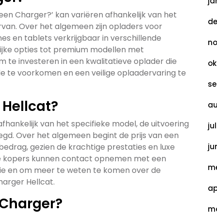
ja
een Charger?’ kan variëren afhankelijk van het
de
ervan. Over het algemeen zijn opladers voor
s en tablets verkrijgbaar in verschillende
no
lijke opties tot premium modellen met
m te investeren in een kwalitatieve oplader die
ok
 te voorkomen en een veilige oplaadervaring te
se
 Hellcat?
au
afhankelijk van het specifieke model, de uitvoering
ju
oegd. Over het algemeen begint de prijs van een
 bedrag, gezien de krachtige prestaties en luxe
ju
ële kopers kunnen contact opnemen met een
me
atie en om meer te weten te komen over de
arger Hellcat.
ap
 Charger?
ma