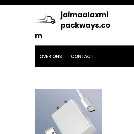
Skip
to
jaimaalaxmi
content
packways.co
m
OVER ONS
CONTACT