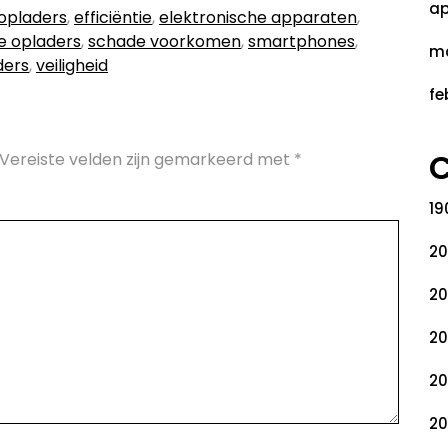
ap
opladers
,
efficiëntie
,
elektronische apparaten
,
le opladers
,
schade voorkomen
,
smartphones
,
ma
ders
,
veiligheid
fe
C
Vereiste velden zijn gemarkeerd met
*
19
20
20
20
20
20