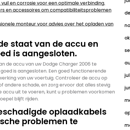
ja
 vuil en corrosie voor een optimale verbinding.
rs en accessoires om compatibiliteitsproblemen
de
essionele monteur voor advies over het opladen van
no
ok
de staat van de accu en
se
oed is aangesloten.
au
 van de accu van uw Dodge Charger 2006 te
 goed is aangesloten. Een goed functionerende
ju
werking van uw voertuig. Controleer de accu op
of andere schade, en zorg ervoor dat alles stevig
ju
e accu uit te voeren, kunt u problemen voorkomen
el blijft rijden.
me
beschadigde oplaadkabels
ap
ische problemen te
ma