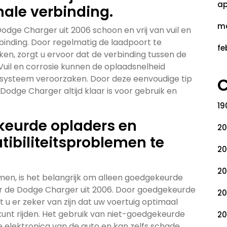
ap
male verbinding.
ma
odge Charger uit 2006 schoon en vrij van vuil en
binding. Door regelmatig de laadpoort te
fe
en, zorgt u ervoor dat de verbinding tussen de
. Vuil en corrosie kunnen de oplaadsnelheid
dsysteem veroorzaken. Door deze eenvoudige tip
C
Dodge Charger altijd klaar is voor gebruik en
19
keurde opladers en
20
ibiliteitsproblemen te
20
20
en, is het belangrijk om alleen goedgekeurde
or de Dodge Charger uit 2006. Door goedgekeurde
20
 u er zeker van zijn dat uw voertuig optimaal
kunt rijden. Het gebruik van niet-goedgekeurde
20
 elektronica van de auto en kan zelfs schade