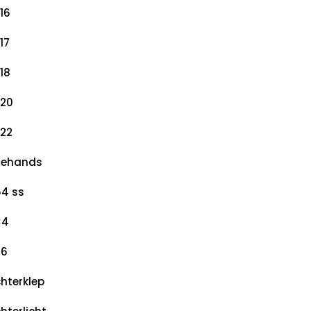
16
17
18
20
22
dehands
4 ss
×4
×6
hterklep