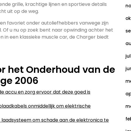
nde grille, krachtige lijnen en sportieve details
no
ht uit op de weg.
ok
een favoriet onder autoliefhebbers vanwege zijn
jl. Of u nu op zoek bent naar opwinding achter het
se
en in een klassieke muscle car, de Charger biedt
au
ju
oor het Onderhoud van de
ju
dge 2006
me
de accu en zorg ervoor dat deze goed is
ap
laadkabels onmiddellijk om elektrische
ma
fe
t laadsysteem om schade aan de elektronica te