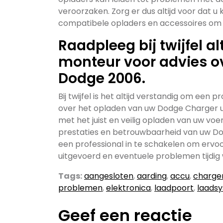
veroorzaken. Zorg er dus altijd voor dat u
compatibele opladers en accessoires om 
Raadpleeg bij twijfel al
monteur voor advies o
Dodge 2006.
Bij twijfel is het altijd verstandig om een
over het opladen van uw Dodge Charger u
met het juist en veilig opladen van uw voe
prestaties en betrouwbaarheid van uw Dod
een professional in te schakelen om ervo
uitgevoerd en eventuele problemen tijdi
Tags:
aangesloten
,
aarding
,
accu
,
charge
problemen
,
elektronica
,
laadpoort
,
laads
Geef een reactie