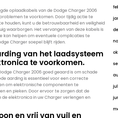
fe
adigde oplaadkabels van de Dodge Charger 2006
problemen te voorkomen. Door tijdig actie te
ja
e houden, kunt u de betrouwbaarheid en veiligheid
uig waarborgen. Het vervangen van deze kabels is
de
e kan helpen om eventuele complicaties te
no
e Charger soepel blijft rijden.
arding van het laadsysteem
ok
tronica te voorkomen.
se
 Dodge Charger 2006 goed geaard is om schade
au
de aarding is essentieel voor een correcte
pen om elektronische componenten te
ju
 en pieken. Door ervoor te zorgen dat de
an de elektronica in uw Charger verlengen en
ju
me
on en vrij van vuil en