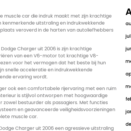
A
e muscle car die indruk maakt met zijn krachtige
jn kenmerkende uitstraling en indrukwekkende
au
laats veroverd in de harten van autoliefhebbers
ju
odge Charger uit 2006 is zijn krachtige
ju
iëren van een V6-motor tot krachtige V8-
me
ezen voor het vermogen dat het beste bij hun
zijn snelle acceleratie en indrukwekkende
ap
dende ervaring wordt.
ma
rger ook een comfortabele rijervaring met een ruim
nterieur is stijlvol ontworpen met hoogwaardige
fe
 zowel bestuurder als passagiers. Met functies
systeem en geavanceerde veiligheidsvoorzieningen
ja
lete muscle car.
de
Dodge Charger uit 2006 een agressieve uitstraling