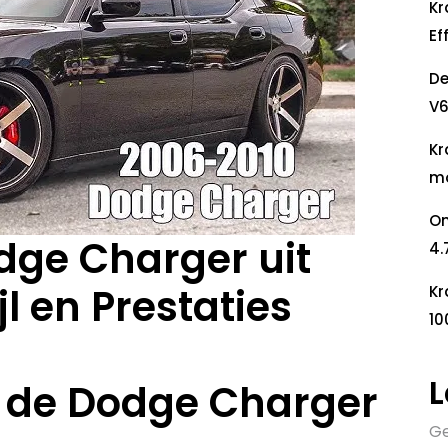
Kr
Ef
De
V6
Kr
mo
On
dge Charger uit
4.
jl en Prestaties
Kr
10
L
 de Dodge Charger
Ge