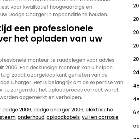
20
 kiest voor kwalitatief hoogwaardige en
uw Dodge Charger in topconditie te houden.
20
tijd een professionele
20
ver het opladen van uw
20
20
 professionele monteur te raadplegen voor advies
it 2006. Een deskundige monteur kan u helpen
2
rtuig, zodat u zorgeloos kunt genieten van de
ge Charger. Het is belangrijk om de expertise van
45
or te zorgen dat het oplaadproces correct wordt
g worden opgemerkt en verholpen.
4
r dodge 2006
,
dodge charger 2006
,
elektrische
6
ysteem
,
onderhoud
,
oplaadkabels
,
vuil en corrosie
ac