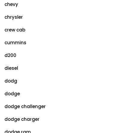
chevy
chrysler
crew cab
cummins
d200
diesel
dodg
dodge
dodge challenger
dodge charger
dodge ram