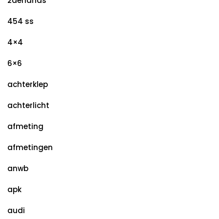
2dehands
454 ss
4×4
6×6
achterklep
achterlicht
afmeting
afmetingen
anwb
apk
audi