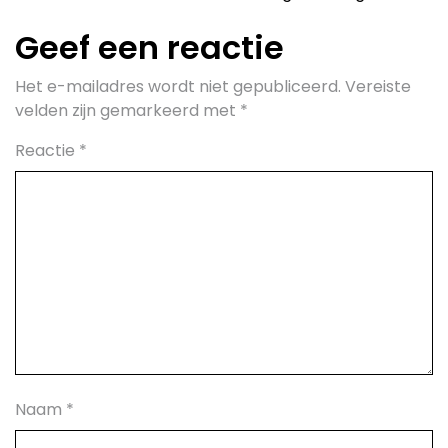
Geef een reactie
Het e-mailadres wordt niet gepubliceerd.
Vereiste
velden zijn gemarkeerd met
*
Reactie
*
Naam
*