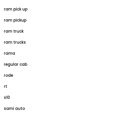
ram pick up
ram pickup
ram truck
ram trucks
rama
regular cab
rode
rt
s10
sami auto