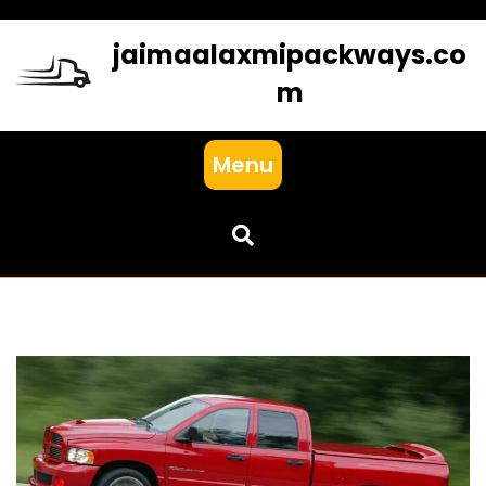
Skip
to
jaimaalaxmipackways.co
content
m
Menu