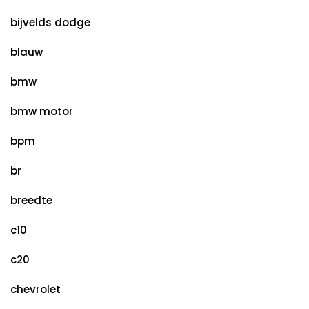
bijvelds dodge
blauw
bmw
bmw motor
bpm
br
breedte
c10
c20
chevrolet