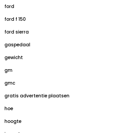
ford
ford f 150
ford sierra
gaspedaal
gewicht
gm
gmc
gratis advertentie plaatsen
hoe
hoogte