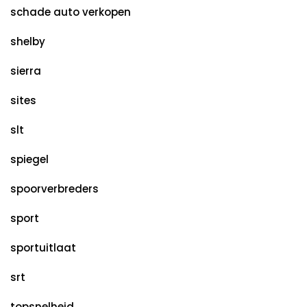
schade auto verkopen
shelby
sierra
sites
slt
spiegel
spoorverbreders
sport
sportuitlaat
srt
topsnelheid