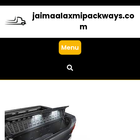
Skip
to
jaimaalaxmipackways.co
content
m
Menu