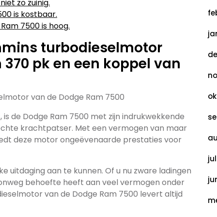
et zo zuinig.
fe
0 is kostbaar.
 Ram 7500 is hoog.
ja
ummins turbodieselmotor
de
370 pk en een koppel van
no
ok
eselmotor van de Dodge Ram 7500
s, is de Dodge Ram 7500 met zijn indrukwekkende
se
 echte krachtpatser. Met een vermogen van maar
au
biedt deze motor ongeëvenaarde prestaties voor
ju
e uitdaging aan te kunnen. Of u nu zware ladingen
ju
oonweg behoefte heeft aan veel vermogen onder
ieselmotor van de Dodge Ram 7500 levert altijd
me