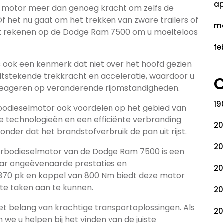
ap
 motor meer dan genoeg kracht om zelfs de
f het nu gaat om het trekken van zware trailers of
ma
unt rekenen op de Dodge Ram 7500 om u moeiteloos
fe
 ook een kenmerk dat niet over het hoofd gezien
itstekende trekkracht en acceleratie, waardoor u
C
 reageren op veranderende rijomstandigheden.
19
rbodieselmotor ook voordelen op het gebied van
de technologieën en een efficiënte verbranding
20
onder dat het brandstofverbruik de pan uit rijst.
20
turbodieselmotor van de Dodge Ram 7500 is een
naar ongeëvenaarde prestaties en
20
370 pk en koppel van 800 Nm biedt deze motor
ste taken aan te kunnen.
20
et belang van krachtige transportoplossingen. Als
20
we u helpen bij het vinden van de juiste