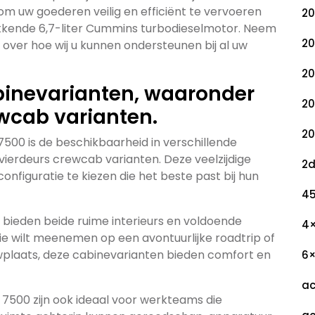
m uw goederen veilig en efficiënt te vervoeren
20
kkende 6,7-liter Cummins turbodieselmotor. Neem
20
over hoe wij u kunnen ondersteunen bij al uw
20
abinevarianten, waaronder
20
wcab varianten.
20
00 is de beschikbaarheid in verschillende
ierdeurs crewcab varianten. Deze veelzijdige
2
onfiguratie te kiezen die het beste past bij hun
45
bieden beide ruime interieurs en voldoende
4
lie wilt meenemen op een avontuurlijke roadtrip of
wplaats, deze cabinevarianten bieden comfort en
6
ac
500 zijn ook ideaal voor werkteams die