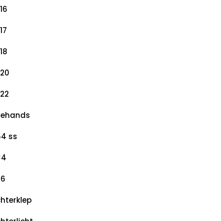
16
17
18
20
22
dehands
4 ss
×4
×6
hterklep