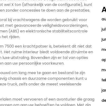
 wel X ton (afhankelijk van de configuratie), kunt
A
en zonder concessies te doen aan de prestaties.
au
 vooral bij vrachtwagens die worden gebruikt voor
st met geavanceerde veiligheidsvoorzieningen,
ju
en (ABS) en elektronische stabiliteitscontrole
het rijden.
ju
m 7500 een krachtpatser is, betekent dit niet dat
me
 Het ruime interieur biedt voldoende zitruimte en
xe uitstraling. Bovendien zijn er tal van opties
ap
en aan uw persoonlijke voorkeuren.
ma
ouwd om lang mee te gaan en bestand te zijn
evig chassis en duurzame componenten kunt u
fe
ze truck, zelfs onder de meest veeleisende
ja
ialen moet vervoeren of een avonturier die graag
de
worpen om aan uw behoeften te voldoen. Met zijn