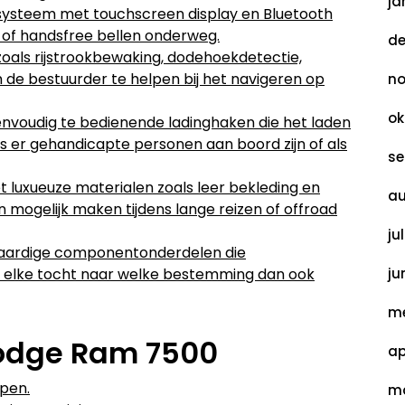
ja
systeem met touchscreen display en Bluetooth
 of handsfree bellen onderweg.
de
oals rijstrookbewaking, dodehoekdetectie,
 de bestuurder te helpen bij het navigeren op
no
ok
envoudig te bedienende ladinghaken die het laden
ls er gehandicapte personen aan boord zijn of als
se
 luxueuze materialen zoals leer bekleding en
au
 mogelijk maken tijdens lange reizen of offroad
ju
aardige componentonderdelen die
 elke tocht naar welke bestemming dan ook
ju
me
Dodge Ram 7500
ap
pen.
ma