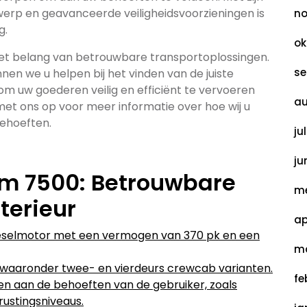
erp en geavanceerde veiligheidsvoorzieningen is
no
g.
ok
het belang van betrouwbare transportoplossingen.
se
nen we u helpen bij het vinden van de juiste
m uw goederen veilig en efficiënt te vervoeren
au
t ons op voor meer informatie over hoe wij u
behoeften.
ju
ju
m 7500: Betrouwbare
me
nterieur
ap
ieselmotor met een vermogen van 370 pk en een
ma
, waaronder twee- en vierdeurs crewcab varianten.
fe
en aan de behoeften van de gebruiker, zoals
rustingsniveaus.