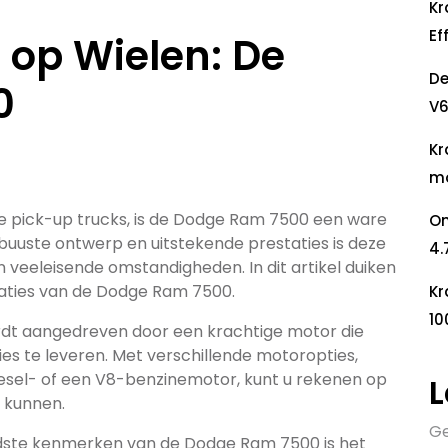
Kr
Ef
 op Wielen: De
De
0
V6
Kr
mo
e pick-up trucks, is de Dodge Ram 7500 een ware
On
obuuste ontwerp en uitstekende prestaties is deze
4.
 veeleisende omstandigheden. In dit artikel duiken
caties van de Dodge Ram 7500.
Kr
10
dt aangedreven door een krachtige motor die
s te leveren. Met verschillende motoropties,
esel- of een V8-benzinemotor, kunt u rekenen op
L
 kunnen.
Ge
dste kenmerken van de Dodge Ram 7500 is het