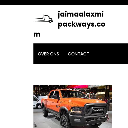
Skip
to
jaimaalaxmi
content
packways.co
m
OVER ONS
CONTACT